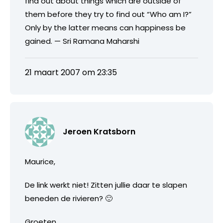
find out about things which are outside of
them before they try to find out “Who am I?”
Only by the latter means can happiness be
gained. — Sri Ramana Maharshi
21 maart 2007 om 23:35
Jeroen Kratsborn
Maurice,
De link werkt niet! Zitten jullie daar te slapen
beneden de rivieren? 🙂
Groeten,