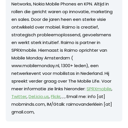
Networks, Nokia Mobile Phones en KPN. Altijd in
rollen die gericht waren op innovatie, marketing
en sales. Door de jaren heen een sterke visie
ontwikkeld over mobiel. Raimo is creatief,
strategisch probleemoplossend, gevoelsmens
en werkt sterk intuitief. Raimo is partner in
SPRXmobile. Hiernaast is Raimo oprichter van
Mobile Monday Amsterdam (
www.mobilemonday.nl, 1300+ leden), een
netwerkevent voor mobilistas in Nederland. Hij
spreekt verder graag over The Mobile Life. Voor
meer informatie zie links hieronder:
SPRXmobile
,
Twitter
,
Del.icio.us
,
Flickr
,
,
, Email me: info [at]
mobminds.com, IM/Gtalk: raimovanderklein [at]
gmail.com,