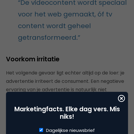
“De videocontent wordt speciaal
voor het web gemaakt, óf tv
content wordt geheel
getransformeerd.”
Voorkom irritatie
Het volgende gevaar ligt echter altijd op de loer: je
advertentie irriteert de consument. Een negatieve
ervaring van je advertentie is natuurlijk niet
gewenst. Wanneer je aan de slag gaat met banners
of video, zijn er een aantal valkuilen, welke ervoor
Marketingfacts. Elke dag vers. Mis
zorgen dat je advertentie het publiek irriteert.
niks!
Let op de grootte. Je wilt geen databundels
Dagelijkse nieuwsbrief