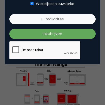
opvreten.
Wekelijkse nieuwsbrief
Speel je filmpjes daarom niet automatisch af.
Onverwachte geluiden zijn zéér irritant.
Daarom zijn
interstitials
, full-screen advertenties,
en ook instream video-ads erg aan de tricky side.
Zorg ervoor dat de gebruiker de advertentie
eenvoudig kan skippen.