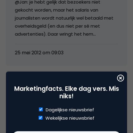
@Jan: je hebt gelijk dat bezoekers niet
gekocht worden, maar het salaris van
journalisten wordt natuurlijk wel betaald met
overheidsgeld (en dus niet per sé met
advertenties). Daar wringt het hem…
25 mei 2012 om 09:03
Marketingfacts. Elke dag vers. Mis
Jan Pruimboom
niks!
@ Freek
Dagelijkse nieuwsbrief
Wekelijkse nieuwsbrief
Volgens mijn bescheiden mening maakt het
niet uit voor de bezoeker wie de journalist