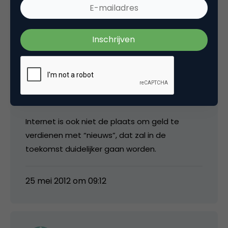
betaald. Ook trekt overheidsgeld niet meer
bezoekers.
Zakelijk gezien kan ik het begrijpen maar dan is
het de uitdaging om iets beters neer te
zetten dan de NOS en niet klagen. Lukt dat
niet dan is het beter om een andere business
te zoeken.
Internet is ook niet de plaats om geld te
verdienen met “nieuws”, dat zal in de
toekomst duidelijker gaan worden.
25 mei 2012 om 09:12