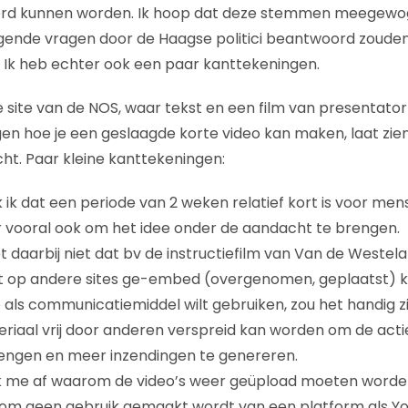
rd kunnen worden. Ik hoop dat deze stemmen meegewog
ngende vragen door de Haagse politici beantwoord zoud
g. Ik heb echter ook een paar kanttekeningen.
e site van de NOS, waar tekst en een film van presentator
en hoe je een geslaagde korte video kan maken, laat zie
cht. Paar kleine kanttekeningen:
k ik dat een periode van 2 weken relatief kort is voor me
 vooral ook om het idee onder de aandacht te brengen.
t daarbij niet dat bv de instructiefilm van Van de Weste
et op andere sites ge-embed (overgenomen, geplaatst) 
eo als communicatiemiddel wilt gebruiken, zou het handig zi
iaal vrij door anderen verspreid kan worden om de acti
engen en meer inzendingen te genereren.
 ik me af waarom de video’s weer geüpload moeten word
om geen gebruik gemaakt wordt van een platform als Y