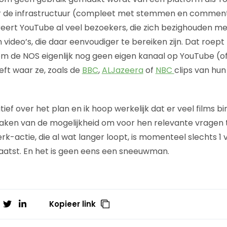
ar de infrastructuur (compleet met stemmen en comment
ereert YouTube al veel bezoekers, die zich bezighouden 
video’s, die daar eenvoudiger te bereiken zijn. Dat roept t
m de NOS eigenlijk nog geen eigen kanaal op YouTube (o
eft waar ze, zoals de
BBC
,
ALJazeera
of
NBC
clips van hun
tief over het plan en ik hoop werkelijk dat er veel films
ken van de mogelijkheid om voor hen relevante vragen t
twerk-actie, die al wat langer loopt, is momenteel slechts 1
atst. En het is geen eens een sneeuwman.
Kopieer link