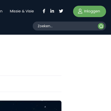
Inloggen
en
Missie & Visie