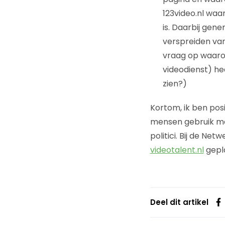
123video.nl wa
is. Daarbij gen
verspreiden van 
vraag op waaro
videodienst) he
zien?)
Kortom, ik ben posi
mensen gebruik ma
politici. Bij de Ne
videotalent.nl
gepla
Deel dit artikel