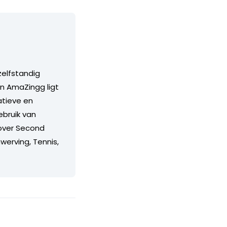
zelfstandig
an AmaZingg ligt
atieve en
ebruik van
over Second
nwerving, Tennis,