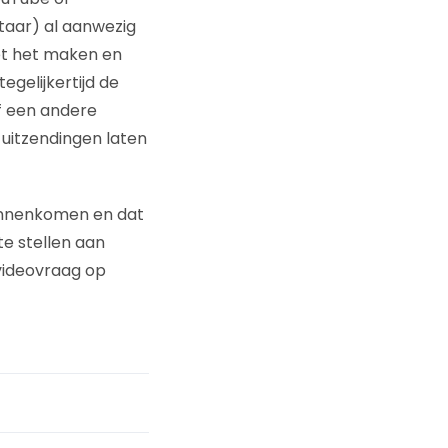
aar) al aanwezig
met het maken en
egelijkertijd de
f een andere
 uitzendingen laten
 binnenkomen en dat
e stellen aan
 videovraag op