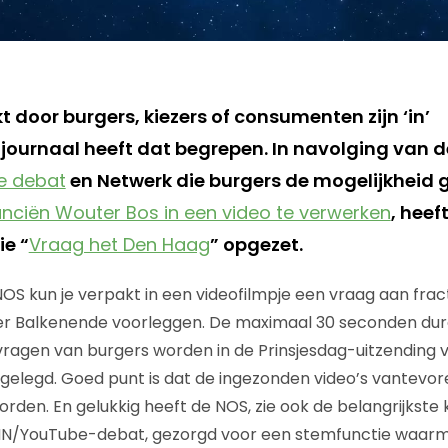
 door burgers, kiezers of consumenten zijn ‘in’
journaal heeft dat begrepen. In navolging van d
e debat
en Netwerk die burgers de mogelijkheid 
anciën Wouter Bos in een video te verwerken
, heef
ie “
Vraag het Den Haag
” opgezet.
OS kun je verpakt in een videofilmpje een vraag aan fract
ier Balkenende voorleggen. De maximaal 30 seconden dur
vragen van burgers worden in de Prinsjesdag-uitzending
orgelegd. Goed punt is dat de ingezonden video’s vantevo
den. En gelukkig heeft de NOS, zie ook de belangrijkste k
N/YouTube-debat, gezorgd voor een stemfunctie waarm