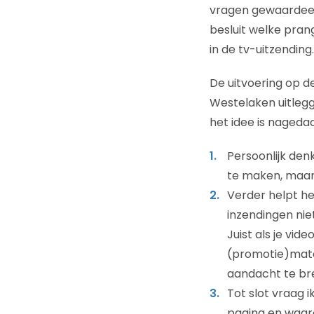
vragen gewaardee
besluit welke pra
in de tv-uitzendin
De uitvoering op d
Westelaken uitlegg
het idee is nageda
Persoonlijk den
te maken, maar
Verder helpt he
inzendingen ni
Juist als je vid
(promotie)mater
aandacht te br
Tot slot vraag
pagina en waar