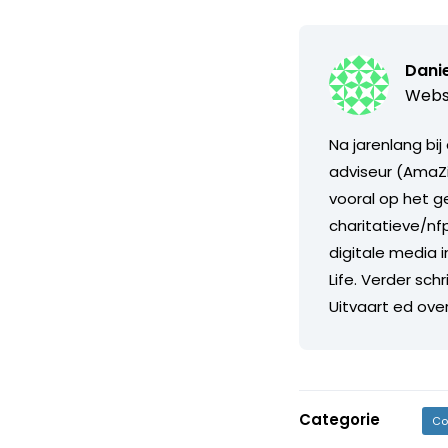
Danie
Webs
Na jarenlang bij
adviseur (AmaZi
vooral op het g
charitatieve/nfp
digitale media
Life. Verder sch
Uitvaart ed ove
Categorie
Co