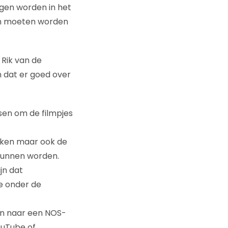
en worden in het
en moeten worden
 Rik van de
n dat er goed over
nsen om de filmpjes
laken maar ook de
kunnen worden.
jn dat
e onder de
en naar een NOS-
ouTube of