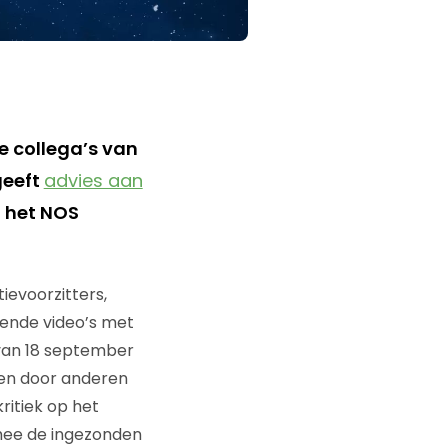
e collega’s van
geeft
advies aan
t het NOS
ievoorzitters,
ende video’s met
 van 18 september
ren door anderen
ritiek op het
ee de ingezonden