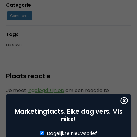
Categorie
Commerce
Tags
nieuws
Plaats reactie
Je moet
ingelogd zijn op
om een reactie te
plaatsen.
Marketingfacts. Elke dag vers. Mis
niks!
Gerelateerde artikelen
Dagelijkse nieuwsbrief