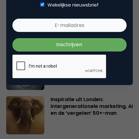
Wekelijkse nieuwsbrief
Rebel with or without a cause?
Wake-upcall voor ontwerpers
en merkeigenaren
Creatieve sector als aanjager
van innovatie en ontsluiter en
verbinder van industrieën
belangrijker en urgenter dan
ooit
Inspiratie uit Londen:
intergenerationele marketing, AI
en de ‘vergeten’ 50+-man