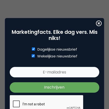
De deze week gestarte Climate Change
Marketingfacts. Elke dag vers. Mis
Conference in Kopenhagen met een film “Please
niks!
Help The World”. Een indrukwekkende korte film
waarin een jong meisje de razende elementen van
Dagelijkse nieuwsbrief
de natuur ziet en om hulp roept de wereld te
Wekelijkse nieuwsbrief
redden. Natuurlijk een oproep aan de vele
duizenden deelnemers van de conferentie.
Tablet Demo 1.5