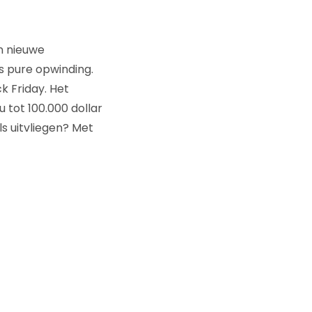
n nieuwe
is pure opwinding.
 Friday. Het
 tot 100.000 dollar
ls uitvliegen? Met