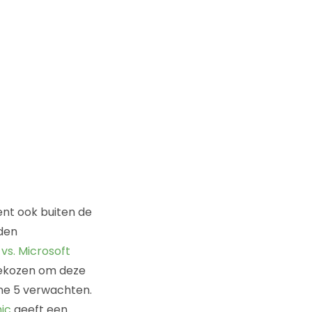
nt ook buiten de
den
vs. Microsoft
 gekozen om deze
one 5 verwachten.
hic
geeft een