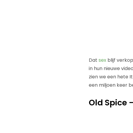
Dat
sex
blijf verko
in hun nieuwe vid
zien we een hete I
een miljoen keer be
Old Spice 