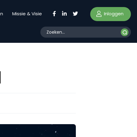
Inloggen
en
Missie & Visie
1