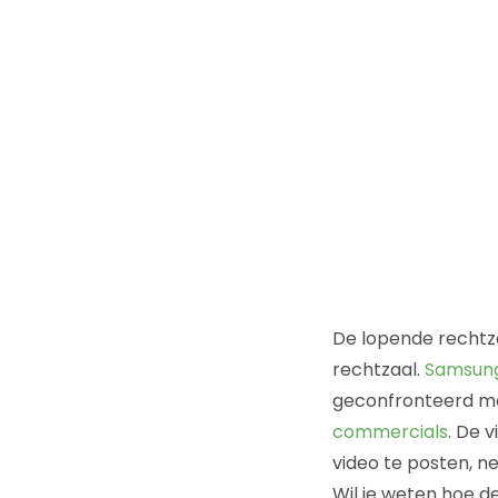
De lopende rechtz
rechtzaal.
Samsun
geconfronteerd met
commercials
. De 
video te posten, n
Wil je weten hoe d