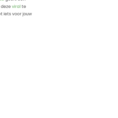
n deze
viral
te
et iets voor jouw