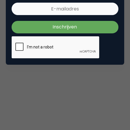
laat het land van het mislukte speelgoed zien
waarheen een iPhone-achtig apparaat wordt
verbannen wegens de lage AT&T 3G dekking. De
video is in een week meer dan 360.000 keer
bekeken.
Five Years Of Firefox