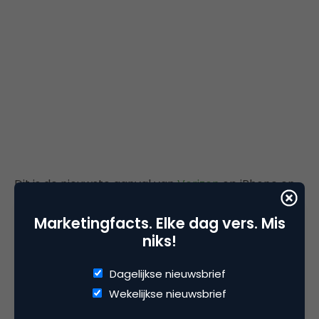
Dit is de nieuwste aanval van
Verizon
op iPhone en
AT&T en het is best grappig. Verizon blijft maar
Marketingfacts. Elke dag vers. Mis
komen met advertenties als “
map for that
” en nu
niks!
met
drie nieuwe advertenties
. De opvallendste is de
remake van de scene “Island of Misfit Toys” uit de
Dagelijkse nieuwsbrief
stop-motion animatie van
Rankin/Bass
uit 1964,
Wekelijkse nieuwsbrief
“
Rudolph the Red-Nosed Reindeer
“. De advertentie