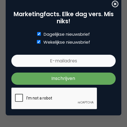
miljoen keer bekeken. (Bron:
Neptunus Lex
,
Reggie
Marketingfacts. Elke dag vers. Mis
Paulk
)
niks!
Vote & Get Free Coffee from
Dagelijkse nieuwsbrief
Starbucks
Wekelijkse nieuwsbrief