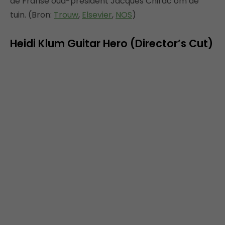
de Franse oud-president Jacques Chirac om de
tuin. (Bron:
Trouw
,
Elsevier
,
NOS
)
Heidi Klum Guitar Hero (Director’s Cut)