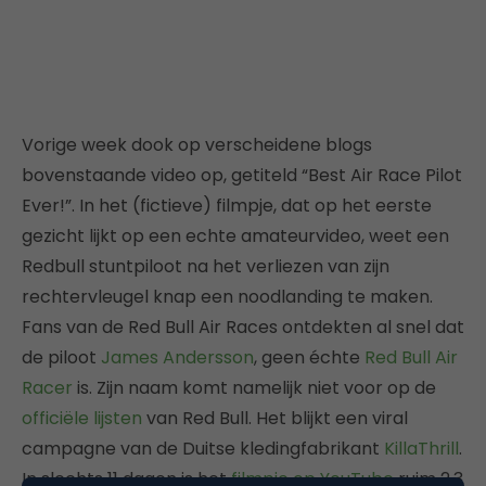
Vorige week dook op verscheidene blogs
bovenstaande video op, getiteld “Best Air Race Pilot
Ever!”. In het (fictieve) filmpje, dat op het eerste
gezicht lijkt op een echte amateurvideo, weet een
Redbull stuntpiloot na het verliezen van zijn
rechtervleugel knap een noodlanding te maken.
Fans van de Red Bull Air Races ontdekten al snel dat
de piloot
James Andersson
, geen échte
Red Bull Air
Racer
is. Zijn naam komt namelijk niet voor op de
officiële lijsten
van Red Bull. Het blijkt een viral
campagne van de Duitse kledingfabrikant
KillaThrill
.
In slechts 11 dagen is het
filmpje op YouTube
ruim 2,3