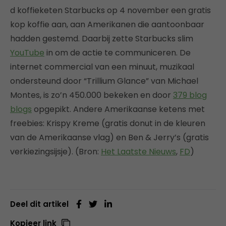
d koffieketen Starbucks op 4 november een gratis
kop koffie aan, aan Amerikanen die aantoonbaar
hadden gestemd. Daarbij zette Starbucks slim
YouTube
in om de actie te communiceren. De
internet commercial van een minuut, muzikaal
ondersteund door “Trillium Glance” van Michael
Montes, is zo’n 450.000 bekeken en door
379 blog
blogs
opgepikt. Andere Amerikaanse ketens met
freebies: Krispy Kreme (gratis donut in de kleuren
van de Amerikaanse vlag) en Ben & Jerry’s (gratis
verkiezingsijsje). (Bron:
Het Laatste Nieuws
,
FD
)
Deel dit artikel
Kopieer link