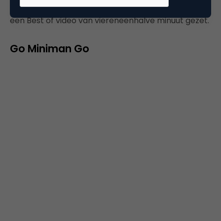
uur en 8 minuten bestrijkt. Skype heeft de leukste in
een Best of video van viereneenhalve minuut gezet.
Go Miniman Go