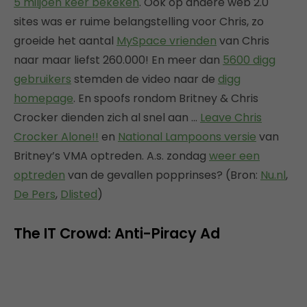
5 miljoen keer bekeken
. Ook op andere web 2.0
sites was er ruime belangstelling voor Chris, zo
groeide het aantal
MySpace vrienden
van Chris
naar maar liefst 260.000! En meer dan
5600 digg
gebruikers
stemden de video naar de
digg
homepage
. En spoofs rondom Britney & Chris
Crocker dienden zich al snel aan …
Leave Chris
Crocker Alone!!
en
National Lampoons versie
van
Britney’s VMA optreden. A.s. zondag
weer een
optreden
van de gevallen popprinses? (Bron:
Nu.nl
,
De Pers
,
Dlisted
)
The IT Crowd: Anti-Piracy Ad