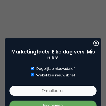
Marketingfacts. Elke dag vers. Mis
niks!
Dagelijkse nieuwsbrief
Wekelijkse nieuwsbrief
Bodog Entertainment
heeft een nogal pikante viral
gelanceerd, waarbij borsten en American football
centraal staan. In de viral video, gemaakt door
Riptown
(Vancouver) ter promotie van de site