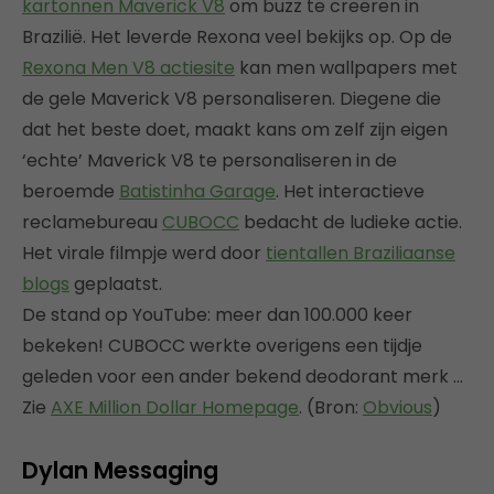
kartonnen Maverick V8
om buzz te creëren in
Brazilië. Het leverde Rexona veel bekijks op. Op de
Rexona Men V8 actiesite
kan men wallpapers met
de gele Maverick V8 personaliseren. Diegene die
dat het beste doet, maakt kans om zelf zijn eigen
‘echte’ Maverick V8 te personaliseren in de
beroemde
Batistinha Garage
. Het interactieve
reclamebureau
CUBOCC
bedacht de ludieke actie.
Het virale filmpje werd door
tientallen Braziliaanse
blogs
geplaatst.
De stand op YouTube: meer dan 100.000 keer
bekeken! CUBOCC werkte overigens een tijdje
geleden voor een ander bekend deodorant merk …
Zie
AXE Million Dollar Homepage
. (Bron:
Obvious
)
Dylan Messaging