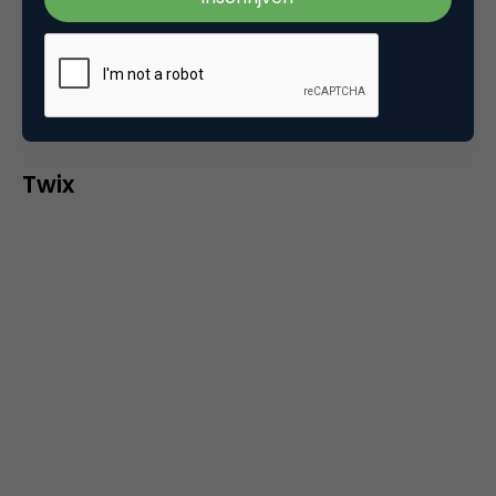
Bodogfantasy.com
, krijgt een jongeman in zijn
slaapkamer bezoek van een sexy blonde dame, die
hem komt verrassen. Sweet! (Bron:
Duncan’s TV Ad
Land
)
Twix