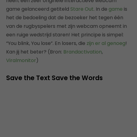
heeft een zeer originele interactieve webcam
game gelanceerd getiteld
Stare Out
. In de
game
is
het de bedoeling dat de bezoeker het tegen één
van de rugbyspelers met zijn webcam opneemt in
een ruige wedstrijd staren! Het principe is simpel:
“You blink, You lose”. En losers, die
zijn er al genoeg
!
Kan jij het beter? (Bron:
Brandactivation
,
Viralmonitor
)
Save the Text Save the Words