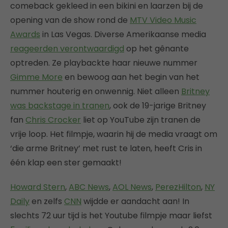
comeback gekleed in een bikini en laarzen bij de
opening van de show rond de
MTV Video Music
Awards
in Las Vegas. Diverse Amerikaanse media
reageerden verontwaardigd
op het gênante
optreden. Ze playbackte haar nieuwe nummer
Gimme More
en bewoog aan het begin van het
nummer houterig en onwennig. Niet alleen
Britney
was backstage in tranen
, ook de 19-jarige Britney
fan
Chris Crocker
liet op YouTube zijn tranen de
vrije loop. Het filmpje, waarin hij de media vraagt om
‘die arme Britney’ met rust te laten, heeft Cris in
één klap een ster gemaakt!
Howard Stern
,
ABC News
,
AOL News
,
PerezHilton
,
NY
Daily
en zelfs
CNN
wijdde er aandacht aan! In
slechts 72 uur tijd is het Youtube filmpje maar liefst