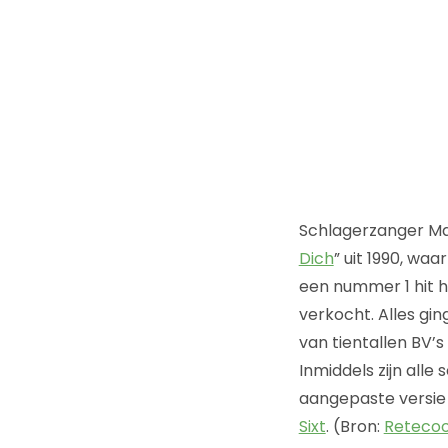
Schlagerzanger Mat
Dich
” uit 1990, wa
een nummer 1 hit h
verkocht. Alles gi
van tientallen BV’
Inmiddels zijn alle
aangepaste versie va
Sixt
. (Bron:
Retecoo