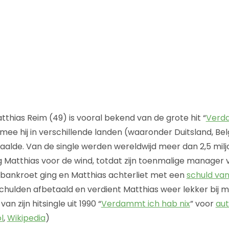
thias Reim (49) is vooral bekend van de grote hit “
Verda
armee hij in verschillende landen (waaronder Duitsland, Be
aalde. Van de single werden wereldwijd meer dan 2,5 mi
ng Matthias voor de wind, totdat zijn toenmalige manager 
s bankroet ging en Matthias achterliet met een
schuld van
 schulden afbetaald en verdient Matthias weer lekker bij m
n zijn hitsingle uit 1990 “
Verdammt ich hab nix
” voor
aut
l
,
Wikipedia
)