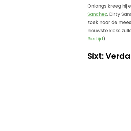
Onlangs kreeg hij 
Sanchez
. Dirty Sa
zoek naar de meest
nieuwste kicks zull
Biertijd
)
Sixt: Verd