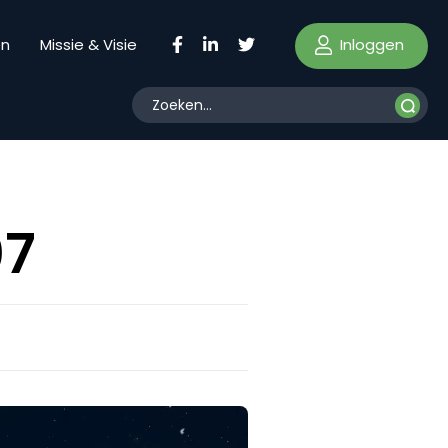
Inloggen
en
Missie & Visie
07