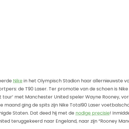
teerde
Nike
in het Olympisch Stadion haar allernieuwste 
rtpers: de T90 Laser. Ter promotie van de schoen is Nike
it tour’ met Manchester United speler Wayne Rooney, vor
ge maand ging de spits zijn Nike Total90 Laser voetbalsch
nigde Staten. Dat deed hij met de
nodige precisie
! Inmidde
ted teruggekeerd naar Engeland, naar zijn “Rooney Mano