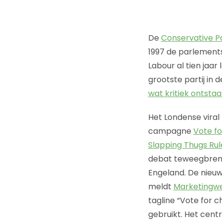
De
Conservative P
1997 de parlement
Labour al tien jaar
grootste partij in 
wat kritiek ontsta
Het Londense vira
campagne
Vote f
Slapping Thugs Rul
debat teweegbreng
Engeland. De nieu
meldt
Marketingw
tagline “Vote for 
gebruikt. Het cent