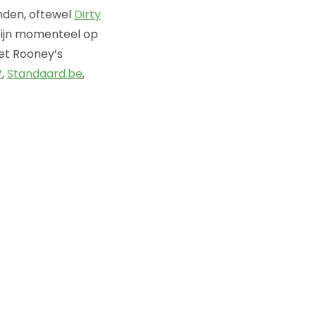
nden, oftewel
Dirty
ijn momenteel op
et Rooney’s
V
,
Standaard.be
,