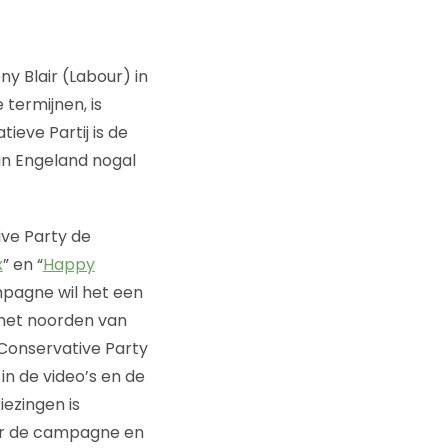
ny Blair (Labour) in
termijnen, is
ieve Partij is de
van Engeland nogal
ve Party de
x
” en “
Happy
ampagne wil het een
het noorden van
Conservative Party
 in de video’s en de
iezingen is
oor de campagne en