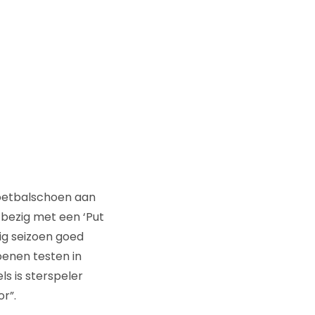
voetbalschoen aan
 bezig met een ‘Put
ig seizoen goed
oenen testen in
ls is sterspeler
r”.