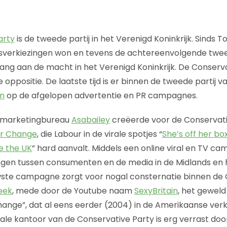
arty
is de tweede partij in het Verenigd Koninkrijk. Sinds To
sverkiezingen won en tevens de achtereenvolgende twee 
 lang aan de macht in het Verenigd Koninkrijk. De Conservat
de oppositie. De laatste tijd is er binnen de tweede partij 
an
op de afgelopen advertentie en PR campagnes.
l marketingbureau
Asabailey
creëerde voor de Conservati
or Change
, die Labour in de virale spotjes “
She’s off her bo
e the UK
” hard aanvalt. Middels een online viral en TV c
en tussen consumenten en de media in de Midlands en 
wste campagne zorgt voor nogal consternatie binnen de 
eek
, mede door de Youtube naam
SexyBritain
, het geweld
change”, dat al eens eerder (2004) in de Amerikaanse verk
rale kantoor van de Conservative Party is erg verrast d