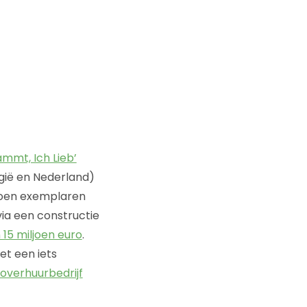
mmt, Ich Lieb’
lgië en Nederland)
ljoen exemplaren
via een constructie
 15 miljoen euro
.
et een iets
overhuurbedrijf