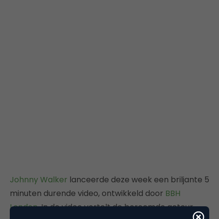
Johnny Walker
lanceerde deze week een briljante 5
minuten durende video, ontwikkeld door
BBH
London
. In de video vertelt de beroemde acteur