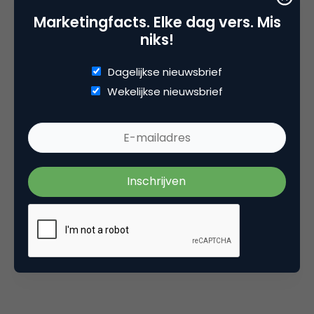
Robert Carlyle
, in één take, hoe Johnny Walker van
Marketingfacts. Elke dag vers. Mis
een experiment in een achterkamertje van een
niks!
kleine winkel uitgroeide tot de multinational die het
vandaag is. De combinatie van een Schotse
Dagelijkse nieuwsbrief
doedelzak, perfect timing en passende muziek,
Wekelijkse nieuwsbrief
maakt deze video het waard om gezien te worden.
Ondanks dat Johnny Walker wilt dat we allemaal
‘Keep Walking’, kunnen wij het niet laten de vraag te
stellen wat mijnheer Walker er van gevonden zou
hebben dat men juist
een aantal fabrieken gaat
sluiten
.
ABSOLUT Differently