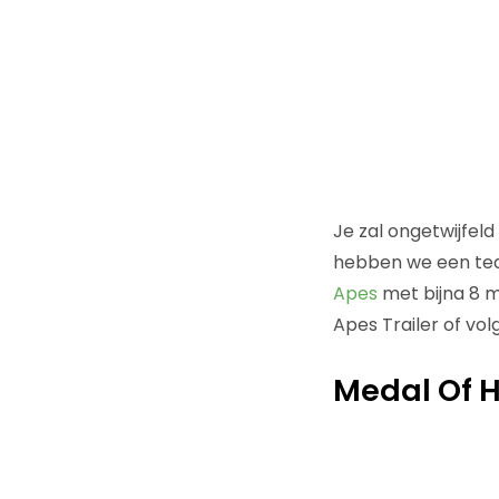
Je zal ongetwijfel
hebben we een tea
Apes
met bijna 8 mi
Apes Trailer of volg
Medal Of 