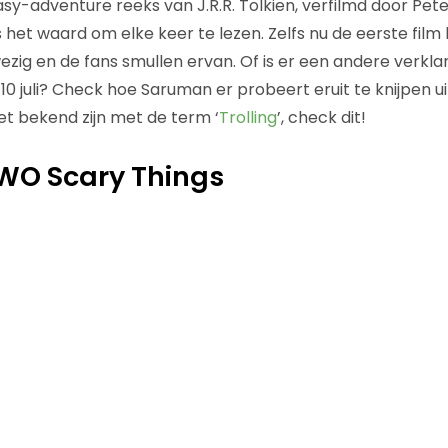
sy-adventure reeks van J.R.R. Tolkien, verfilmd door Pet
s het waard om elke keer te lezen. Zelfs nu de eerste film bi
zig en de fans smullen ervan. Of is er een andere verklar
 10 juli? Check hoe Saruman er probeert eruit te knijpen uit
et bekend zijn met de term ‘
Trolling
’, check dit!
TWO Scary Things