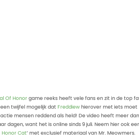
l Of Honor
game reeks heeft vele fans en zit in de top fav
een twijfel mogelijk dat
Freddiew
hierover met iets moet 
ctie mensen reddend als held! De video heeft meer dan 
r dagen, want het is online sinds 9 juli. Neem hier ook een
f Honor Cat
’ met exclusief materiaal van Mr. Meowmers.