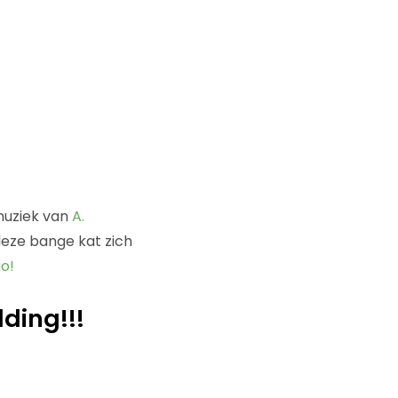
muziek van
A.
 deze bange kat zich
o!
ding!!!