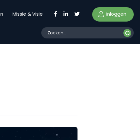
Inloggen
en
Missie & Visie
1