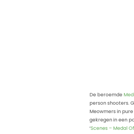
De beroemde
Meda
person shooters. G
Meowmers in pure a
gekregen in een paa
‘
Scenes – Medal O