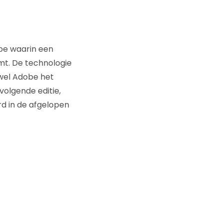
be waarin een
mt. De technologie
wel Adobe het
volgende editie,
erd in de afgelopen