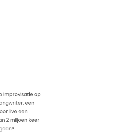
o improvisatie op
ongwriter, een
or live een
n 2 miljoen keer
gaan?