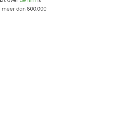
Buzz over
de film
is
en meer dan 800.000