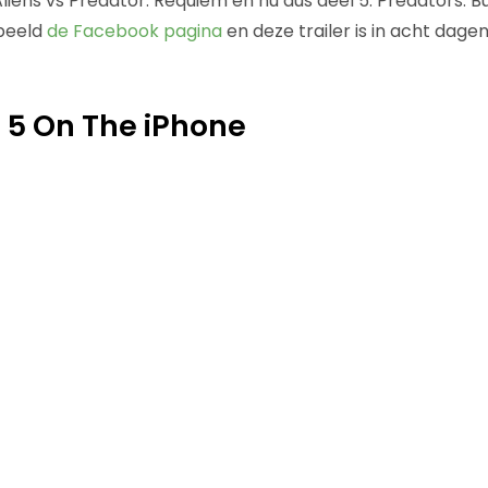
Aliens vs Predator: Requiem en nu dus deel 5: Predators. 
rbeeld
de Facebook pagina
en deze trailer is in acht dag
 5 On The iPhone