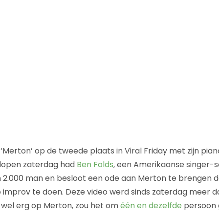
‘Merton’ op de tweede plaats in Viral Friday met zijn pian
elopen zaterdag had
Ben Folds
, een Amerikaanse singer-s
 2.000 man en besloot een ode aan Merton te brengen do
 improv te doen. Deze video werd sinds zaterdag meer da
kt wel erg op Merton, zou het om
één en dezelfde
persoon 