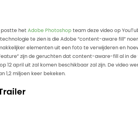
 postte het
Adobe
Photoshop
team deze video op YouTu
echnologie te zien is die Adobe “content-aware fill” noe
kkelijker elementen uit een foto te verwijderen en hoe
feature” zijn de geruchten dat content-aware-fill al in de 
e op 12 april uit zal komen beschikbaar zal zijn. De video w
n 1,2 miljoen keer bekeken.
Trailer