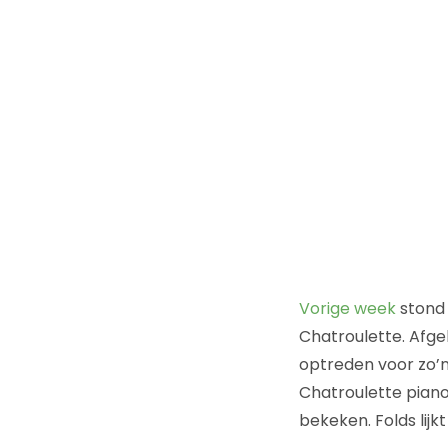
Vorige week
stond 
Chatroulette. Afg
optreden voor zo’n
Chatroulette piano
bekeken. Folds lij