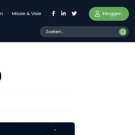
Inloggen
en
Missie & Visie
0