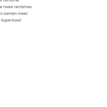
he reclame
ze twee reclames
bben samen meer
e Superbowl