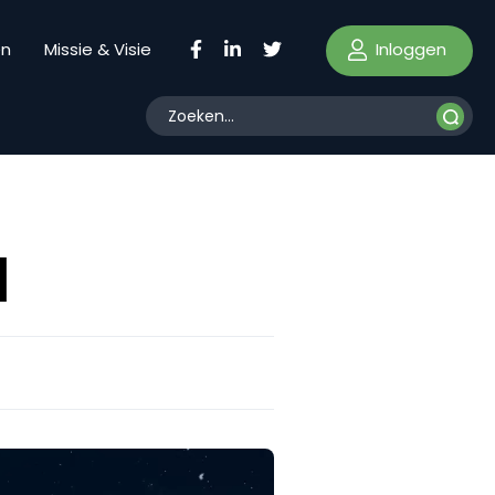
Inloggen
en
Missie & Visie
1