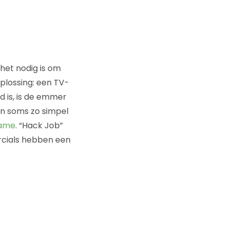
het nodig is om
oplossing: een TV-
d is, is de emmer
kan soms zo simpel
lame
. “Hack Job”
ercials hebben een