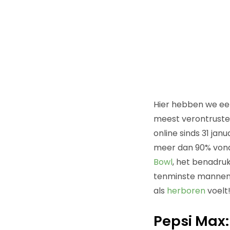
Hier hebben we ee
meest verontrusten
online sinds 31 ja
meer dan 90% vond 
Bowl
, het benadru
tenminste manne
als
herboren
voelt
Pepsi Max: