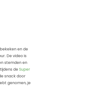
 bekeken en de
r. De video is
sen stemden en
tijdens de
Super
de snack door
hebt genomen, je