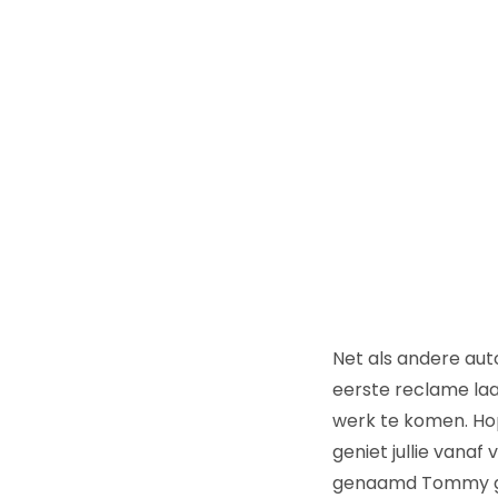
Net als andere au
eerste reclame laat
werk te komen. Hop
geniet jullie vanaf
genaamd Tommy g