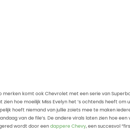
to merken komt ook Chevrolet met een serie van Superb
 zien hoe moeilijk Miss Evelyn het ’s ochtends heeft om ui
elijk hoeft niemand van jullie zoiets mee te maken iede
 vandaag van de file’s. De andere virals laten zien hoe een
ered wordt door een
dappere Chevy
, een succesvol “fi