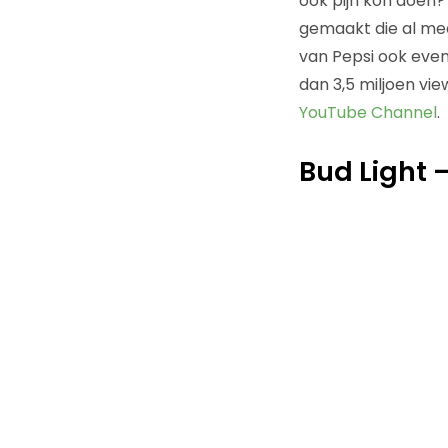
ook pijn kon doen?
gemaakt die al mee
van Pepsi ook even:
dan 3,5 miljoen vi
YouTube Channel
.
Bud Light 