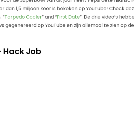
 Voor de Superbowl van dit jaar heeft Pepsi deze hilarisc
r dan 1,5 miljoen keer is bekeken op YouTube! Check de
 “
Torpedo Cooler
” and “
First Date
”. De drie video’s he
ews gegenereerd op YouTube en zijn allemaal te zien op d
– Hack Job