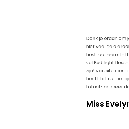
Denk je eraan om j
hier veel geld era
host laat een stel
vol Bud Light fles
zijn! Van situaties 
heeft tot nu toe b
totaal van meer da
Miss Evely