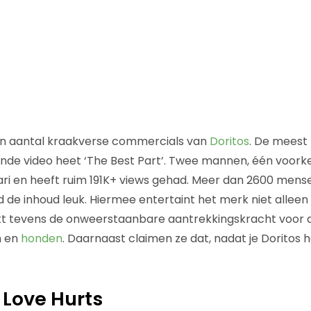
n aantal kraakverse commercials van
Doritos
. De meest
de video heet ‘The Best Part’. Twee mannen, één voorkeu
nuari en heeft ruim 191K+ views gehad. Meer dan 2600 men
de inhoud leuk. Hiermee entertaint het merk niet alleen 
kt tevens de onweerstaanbare aantrekkingskracht voor 
n en
honden
. Daarnaast claimen ze dat, nadat je Doritos 
!
 Love Hurts