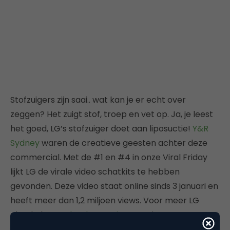
Stofzuigers zijn saai.. wat kan je er echt over
zeggen? Het zuigt stof, troep en vet op. Ja, je leest
het goed, LG’s stofzuiger doet aan liposuctie!
Y&R
Sydney
waren de creatieve geesten achter deze
commercial. Met de #1 en #4 in onze Viral Friday
lijkt LG de virale video schatkits te hebben
gevonden. Deze video staat online sinds 3 januari en
heeft meer dan 1,2 miljoen views. Voor meer LG
check de
Facebook
en
Twitter
pagina’s.