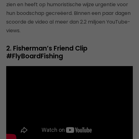
zien en heeft op humoristische wijze urgentie voor
hun boodschap gecreëerd. Binnen een paar dagen
scoorde de video al meer dan 2.2 miljoen YouTube-
views.
2. Fisherman’s Friend Clip
#FlyBoardFishing