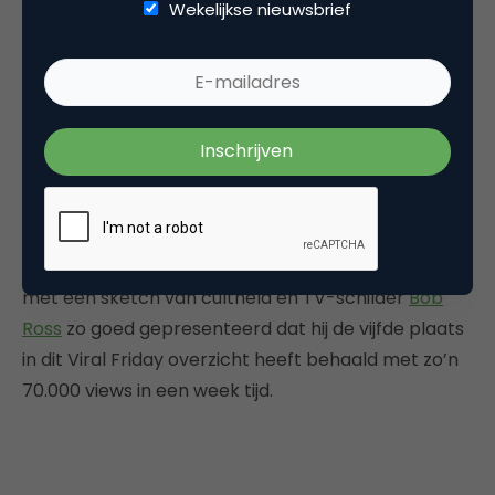
Wekelijkse nieuwsbrief
De vrijheid om alles te ontwerpen waar je van
droomt. Voor veel creatieve geesten is
Adobe
Photoshop
hét programma waarmee zij sinds jaar
en dag de mooiste creaties produceren.
In een
serie vette product video’s
laat
Adobe
meer van de
mogelijkheden zien die hun designsoftware mogelijk
maakt. De video
Adobe Photoshop Sketch
wordt
met een sketch van cultheld en TV-schilder
Bob
Ross
zo goed gepresenteerd dat hij de vijfde plaats
in dit Viral Friday overzicht heeft behaald met zo’n
70.000 views in een week tijd.