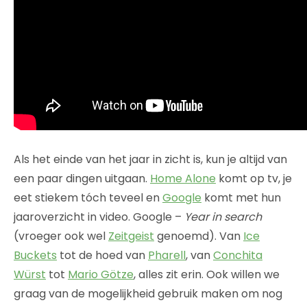
Als het einde van het jaar in zicht is, kun je altijd van
een paar dingen uitgaan.
Home Alone
komt op tv, je
eet stiekem tóch teveel en
Google
komt met hun
jaaroverzicht in video. Google –
Year in search
(vroeger ook wel
Zeitgeist
genoemd). Van
Ice
Buckets
tot de hoed van
Pharell
, van
Conchita
Würst
tot
Mario Götze
, alles zit erin. Ook willen we
graag van de mogelijkheid gebruik maken om nog