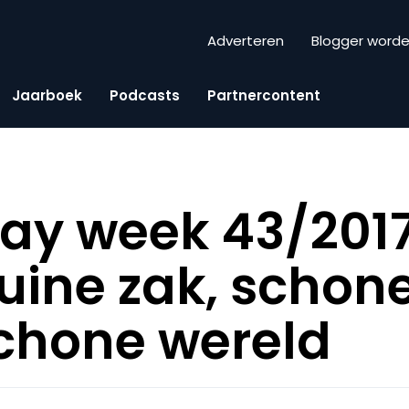
Adverteren
Blogger word
Jaarboek
Podcasts
Partnercontent
iday week 43/201
uine zak, schone
chone wereld