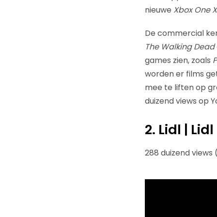
nieuwe
Xbox One X
De commercial kend
The Walking Dead
games zien, zoals
P
worden er films ge
mee te liften op 
duizend views op Y
2. Lidl | Li
288 duizend views