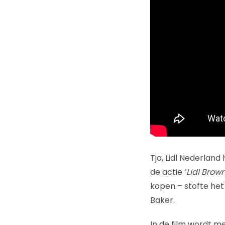
Tja, Lidl Nederland
de actie ‘
Lidl Brow
kopen – stofte he
Baker.
In de film wordt m