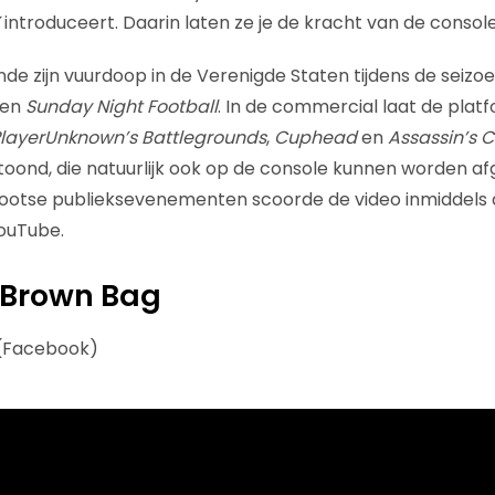
introduceert. Daarin laten ze je de kracht van de console
e zijn vuurdoop in de Verenigde Staten tijdens de seiz
en
Sunday Night Football
. In de commercial laat de pla
layerUnknown’s Battlegrounds
,
Cuphead
en
Assassin’s C
toond, die natuurlijk ook op de console kunnen worden af
grootse publieksevenementen scoorde de video inmiddels
ouTube.
dl Brown Bag
 (Facebook)