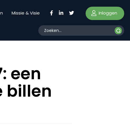
Inloggen
en
Missie & Visie
7: een
 billen