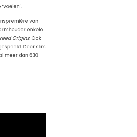
 ‘voelen’.
oenspremière van
tformhouder enkele
reed Origins
. Ook
gespeeld. Door slim
 al meer dan 630