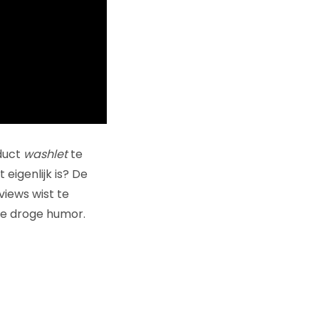
duct
washlet
te
 eigenlijk is? De
views wist te
 de droge humor.