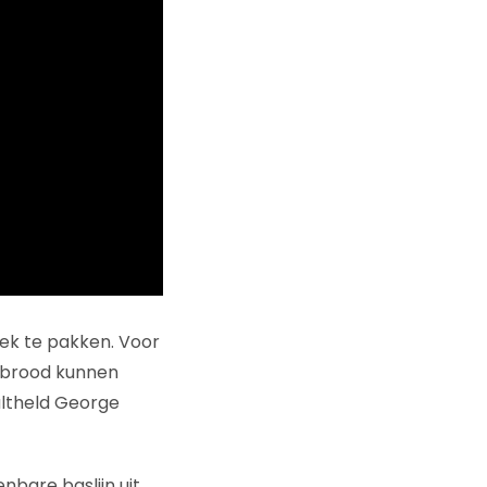
week te pakken. Voor
l brood kunnen
ultheld George
bare baslijn uit