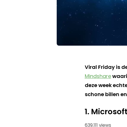
Viral Friday is 
Mindshare
waari
deze week echte 
schone billen e
1. Microso
639.111 views