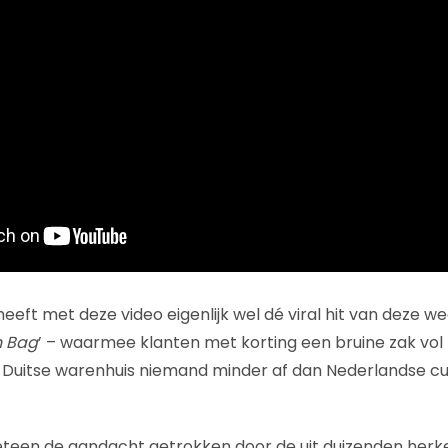
 heeft met deze video eigenlijk wel dé viral hit van deze 
n Bag
’ – waarmee klanten met korting een bruine zak vo
t Duitse warenhuis niemand minder af dan Nederlandse c
eteen de aandacht getrokken door de uit duizenden herken