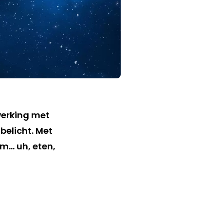
werking met
belicht. Met
sm… uh, eten,