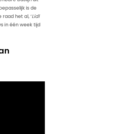
oepasselijk is de
raad het al, ‘
Lidl
s in één week tijd
ean