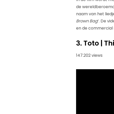
de wereldberoemd
naam van het liedje
Brown Bag
’. De vi
en de commercial is
3. Toto | T
147.202 views