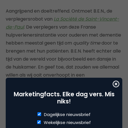
Aangrijpend en doeltreffend. Ontmoet B.E.N., de
verplegersrobot van
La Société de Saint-Vincent-
de-Paul
. De verplegers van deze Franse
hulpverlenersinstantie voor ouderen met dementie
hebben meestal geen tijd om
quality time
door te
brengen met hun patiënten. B.E.N. heeft echter alle
tijd van de wereld voor bijvoorbeeld een dansje in
de huiskamer. En geef toe, dat zouden we allemaal
willen als wij ooit onverhoopt in een
verzorgingstehuis terecht komen.
Marketingfacts. Elke dag vers. Mis
Met deze aandoenlijke robot scoort
SSVP FRANCE
niks!
meer dan 20 duizend views in een week tijd en de
vierde plaats in dit Viral Friday-overzicht.
Dagelijkse nieuwsbrief
Wekelijkse nieuwsbrief