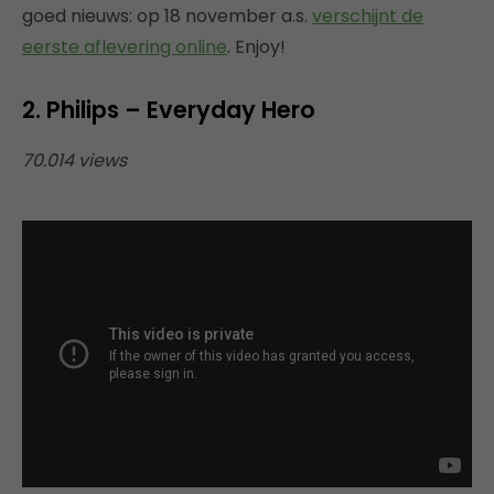
goed nieuws: op 18 november a.s.
verschijnt de
eerste aflevering online
. Enjoy!
2. Philips – Everyday Hero
70.014 views