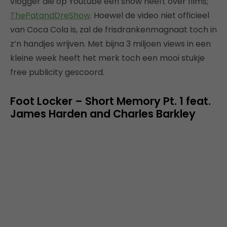
vlogger die op Youtube een show heeft over films;
ThePatandDreShow
. Hoewel de video niet officieel
van Coca Cola is, zal de frisdrankenmagnaat toch in
z’n handjes wrijven. Met bijna 3 miljoen views in een
kleine week heeft het merk toch een mooi stukje
free publicity gescoord.
Foot Locker – Short Memory Pt. 1 feat.
James Harden and Charles Barkley