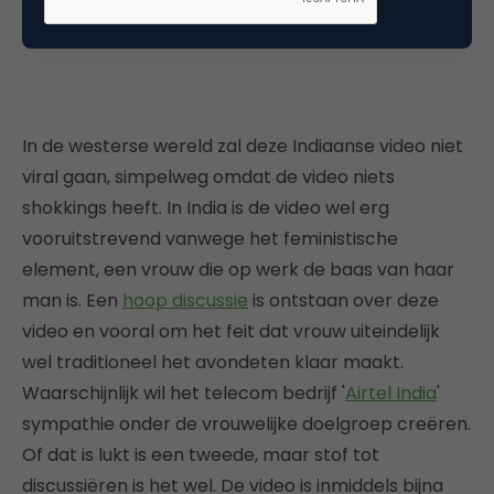
In de westerse wereld zal deze Indiaanse video niet
viral gaan, simpelweg omdat de video niets
shokkings heeft. In India is de video wel erg
vooruitstrevend vanwege het feministische
element, een vrouw die op werk de baas van haar
man is. Een
hoop discussie
is ontstaan over deze
video en vooral om het feit dat vrouw uiteindelijk
wel traditioneel het avondeten klaar maakt.
Waarschijnlijk wil het telecom bedrijf '
Airtel India
'
sympathie onder de vrouwelijke doelgroep creëren.
Of dat is lukt is een tweede, maar stof tot
discussiëren is het wel. De video is inmiddels bijna