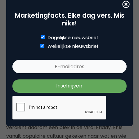
5. De Ouderen Van Tegenwoordig –
Tele2 Nederland
Marketingfacts. Elke dag vers. Mis
niks!
Dagelijkse nieuwsbrief
Wekelijkse nieuwsbrief
Deze commercial van
Tele2
is al op de buis te zien,
maar gaat ook als een trein op sociale media en
verdient daarom een plek in de Viral Friday. Er is
vanuit populaire cultuur gekeken naar wat en wie