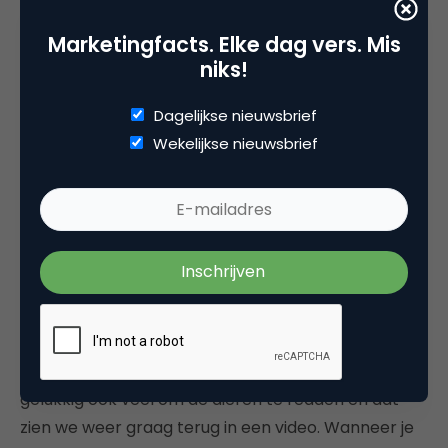
#BringBackTheBees – Honey Nut
Cheerios
Marketingfacts. Elke dag vers. Mis
niks!
Dagelijkse nieuwsbrief
Wekelijkse nieuwsbrief
Door toedoen van mensen worden verschillende
diersoorten met uitsterven bedreigd. We doen
gelukkig ook veel om de dieren te redden en dat
zien we weer graag terug in een video. Wanneer je