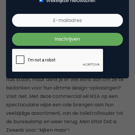
Wekelijkse nieuwsbrief
Iedereen heeft wel een
tafeltje
of kastje van
IKEA
in
huis staan, maar denk je er wel eens aan om ze te
bedanken voor hun slimme design-oplossingen?
Vast niet. Met deze commercial wil IKEA op een
spectaculaire wijze een ode brengen aan hun
veelzijdige assortiment, van de toiletrolhouder tot
de bureaulamp en weer terug.
Men titta
! Dat is
Zweeds voor: ‘kijken maar’!