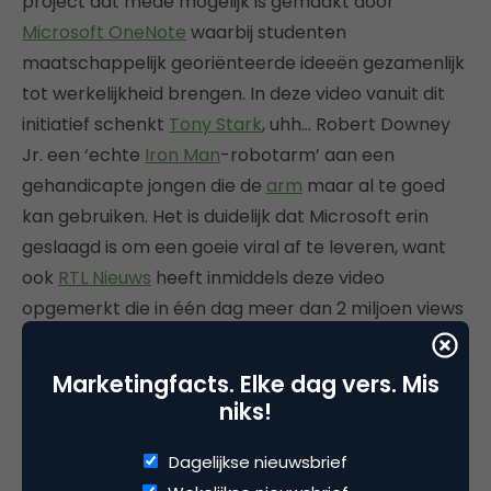
project dat mede mogelijk is gemaakt door
Microsoft OneNote
waarbij studenten
maatschappelijk georiënteerde ideeën gezamenlijk
tot werkelijkheid brengen. In deze video vanuit dit
initiatief schenkt
Tony Stark
, uhh… Robert Downey
Jr. een ‘echte
Iron Man
-robotarm’ aan een
gehandicapte jongen die de
arm
maar al te goed
kan gebruiken. Het is duidelijk dat Microsoft erin
geslaagd is om een goeie viral af te leveren, want
ook
RTL Nieuws
heeft inmiddels deze video
opgemerkt die in één dag meer dan 2 miljoen views
scoorde.
Marketingfacts. Elke dag vers. Mis
5. IKEA – Everyday Heroes
niks!
Dagelijkse nieuwsbrief