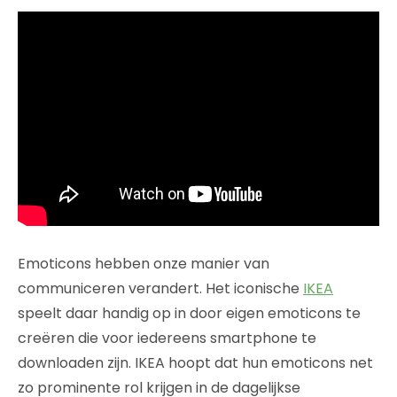
Emoticons hebben onze manier van
communiceren verandert. Het iconische
IKEA
speelt daar handig op in door eigen emoticons te
creëren die voor iedereens smartphone te
downloaden zijn. IKEA hoopt dat hun emoticons net
zo prominente rol krijgen in de dagelijkse