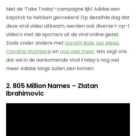
Met de ‘Take Today’-campagne lijkt Adidas een
kapstok te hebben gecreëerd. Op dezelfde dag dat
deze viral video uitkwam, werden ook diverse 1-op-1
video’s met de sporters uit de viral online gezet.
Zoals onder andere met
Gareth Bale
,
Leo Messi
,
Caroline Wozniacki
en
nog veel meer
. Iets zegt ons
dat we in de aankomende Viral Friday’s nog wel
meer Adidas langs zullen zien komen.
2. 805 Million Names – Zlatan
Ibrahimovic