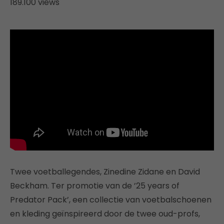
189.100 views
Twee voetballegendes, Zinedine Zidane en David
Beckham. Ter promotie van de ’25 years of
Predator Pack’, een collectie van voetbalschoenen
en kleding geïnspireerd door de twee oud-profs,