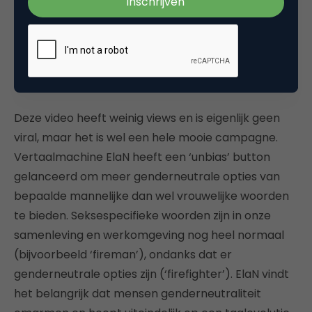
Deze video heeft weinig views en is eigenlijk geen
viral, maar het is wel een hele mooie campagne.
Vertaalmachine ElaN heeft een ‘unbias’ button
gelanceerd om meer genderneutrale opties van
bepaalde mannelijke dan wel vrouwelijke woorden
te bieden. Seksespecifieke woorden zijn in onze
samenleving en werkomgeving nog heel normaal
(bijvoorbeeld ‘fireman’), ondanks dat er
genderneutrale opties zijn (‘firefighter’). ElaN vindt
het belangrijk dat mensen genderneutraliteit