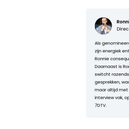
Ronn
Direc
Als genomineerd
zijn energiek e
Ronnie consequ
Daarnaast is Ron
switcht razends
gesprekken, waarb
maar altijd met 
interview vak, o
7DTV.