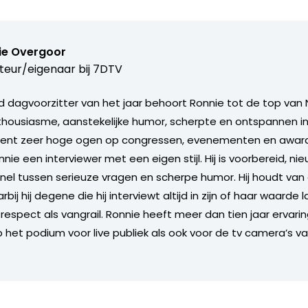
ie Overgoor
teur/eigenaar bij
7DTV
 dagvoorzitter van het jaar behoort Ronnie tot de top van 
nthousiasme, aanstekelijke humor, scherpte en ontspannen in
ent zeer hoge ogen op congressen, evenementen en award u
nie een interviewer met een eigen stijl. Hij is voorbereid, ni
nel tussen serieuze vragen en scherpe humor. Hij houdt va
ij hij degene die hij interviewt altijd in zijn of haar waarde l
respect als vangrail. Ronnie heeft meer dan tien jaar ervarin
p het podium voor live publiek als ook voor de tv camera’s v