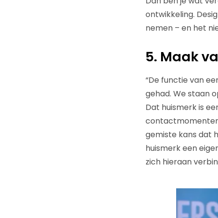
Dan ben je wat ver
ontwikkeling. Desig
nemen – en het niet
5. Maak v
“De functie van ee
gehad. We staan op
Dat huismerk is ee
contactmomenten m
gemiste kans dat h
huismerk een eige
zich hieraan verbin