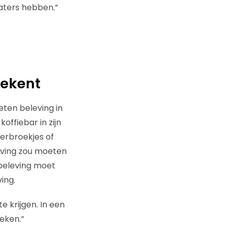
aters hebben.”
tekent
ten beleving in
offiebar in zijn
kerbroekjes of
eving zou moeten
 beleving moet
ving.
 krijgen. In een
deken.”