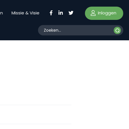
Inloggen
en
Missie & Visie