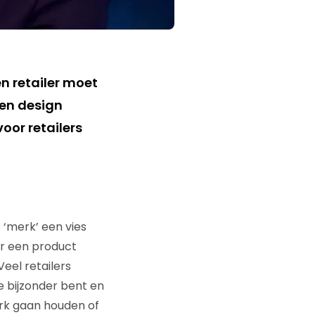
n retailer moet
 en design
oor retailers
s ‘merk’ een vies
aar een product
eel retailers
 bijzonder bent en
erk gaan houden of