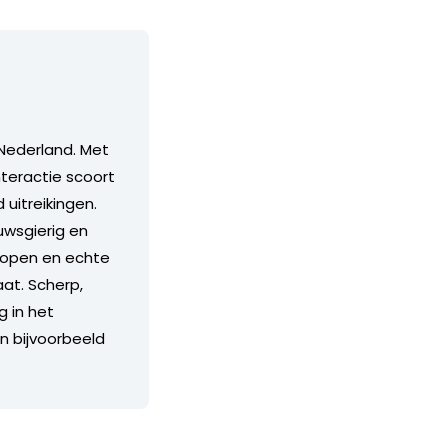
Nederland. Met
teractie scoort
itreikingen.
euwsgierig en
n open en echte
aat. Scherp,
g in het
an bijvoorbeeld