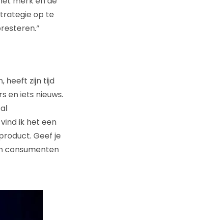
 het merk en de
strategie op te
presteren.”
eeft zijn tijd
 en iets nieuws.
al
ind ik het een
roduct. Geef je
nen consumenten