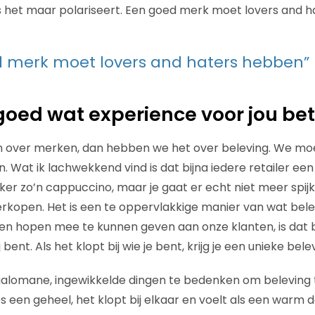
s het maar polariseert. Een goed merk moet lovers and h
d merk moet lovers and haters hebben”
goed wat experience voor jou be
n over merken, dan hebben we het over beleving. We moe
 Wat ik lachwekkend vind is dat bijna iedere retailer een k
kker zo’n cappuccino, maar je gaat er echt niet meer spij
rkopen. Het is een te oppervlakkige manier van wat bel
en en hopen mee te kunnen geven aan onze klanten, is dat
 bent. Als het klopt bij wie je bent, krijg je een unieke bele
lomane, ingewikkelde dingen te bedenken om beleving te
es een geheel, het klopt bij elkaar en voelt als een warm 