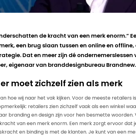
 onderschatten de kracht van een merk enorm.” Ee
s merk, een brug slaan tussen en online en offline,
rategie. Dat en meer zijn dé ondernemerslessen v
per, eigenaar van branddesignbureau Brandnew.
iler moet zichzelf zien als merk
 van hoe wij naar het vak kijken. Voor de meeste retailers i
opmerkelijk: retailers zien zichzelf vaak als een winkel w
ar branding en design zijn voor hen besmette woorden. V
racht van een merk enorm. Een merk zorgt ervoor dat je
skracht en binding is met de klanten. Je kunt van een m