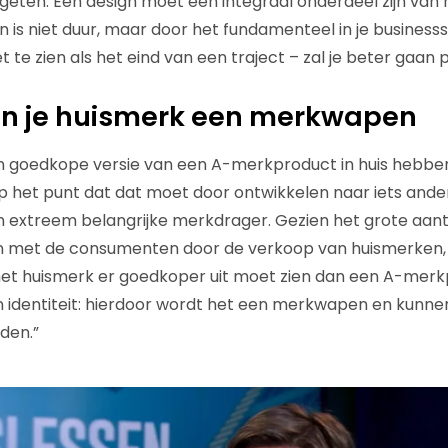
geten. Een design moet een integraal onderdeel zijn van
n is niet duur, maar door het fundamenteel in je business
 te zien als het eind van een traject – zal je beter gaan 
an je huismerk een merkwapen
n goedkope versie van een A-merkproduct in huis hebben, h
 het punt dat dat moet door ontwikkelen naar iets anders
n extreem belangrijke merkdrager. Gezien het grote aant
et de consumenten door de verkoop van huismerken, v
et huismerk er goedkoper uit moet zien dan een A-merkp
n identiteit: hierdoor wordt het een merkwapen en kun
den.”