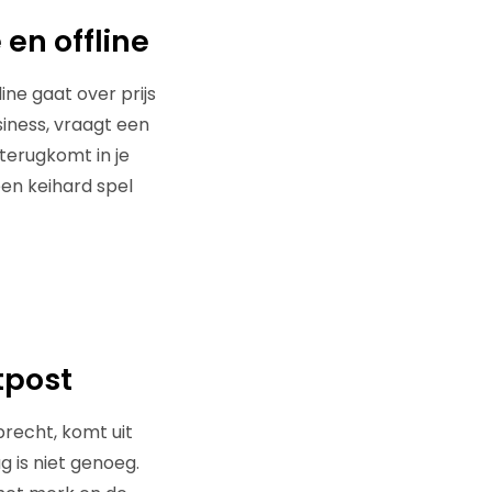
 en offline
ne gaat over prijs
siness, vraagt een
terugkomt in je
een keihard spel
itpost
precht, komt uit
g is niet genoeg.