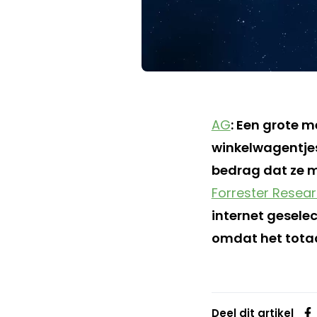
AG
: Een grote 
winkelwagentjes 
bedrag dat ze m
Forrester Resea
internet gesele
omdat het totaa
Deel dit artikel