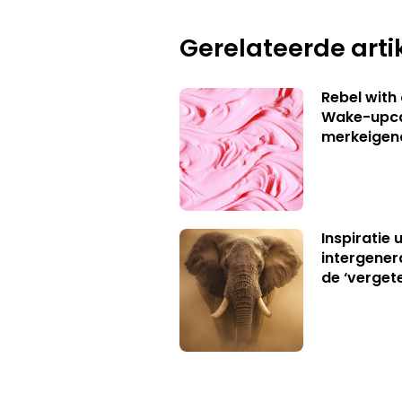
Gerelateerde arti
Rebel with
Wake-upca
merkeigen
Inspiratie 
intergener
de ‘verget