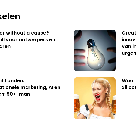
kelen
 or without a cause?
Creat
ll voor ontwerpers en
innov
aren
van i
urgen
uit Londen:
Waaro
ationele marketing, AI en
Silico
en’ 50+-man