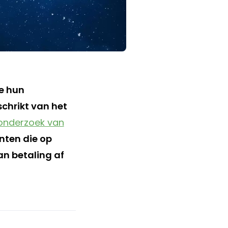
e hun
schrikt van het
onderzoek van
nten die op
an betaling af