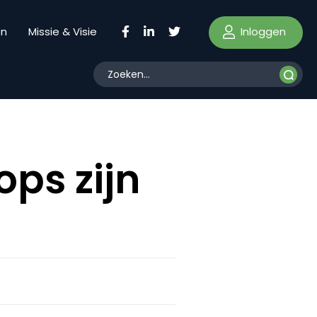
Inloggen
en
Missie & Visie
ps zijn