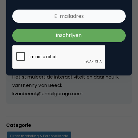
EmailGarage blog en als voorzitter van de IAB e-
mailmarketing taskforce probeer ik mijn kennis
als e-mail marketeer met de markt te delen.
Tevens ondersteun ik vanuit EmailGarage
bedrijven in het opzetten van efficiënte e-mail
communicatie. Zelf diegenen waarvan gezegd
wordt dat ze de internetstap pas laat gezet
hebben ;-) (Unilever Belgium, Mio Tech, Europe, ...)
Ga gerust in dialoog met de geposte artikels.
Het stimuleert de interactiviteit en daar hou ik
van! Kenny Van Beeck
kvanbeeck@emailgarage.com
Categorie
Direct marketing & Personalisatie