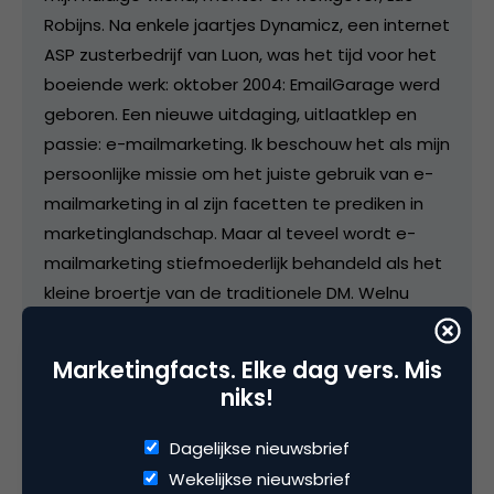
Robijns. Na enkele jaartjes Dynamicz, een internet
ASP zusterbedrijf van Luon, was het tijd voor het
boeiende werk: oktober 2004: EmailGarage werd
geboren. Een nieuwe uitdaging, uitlaatklep en
passie: e-mailmarketing. Ik beschouw het als mijn
persoonlijke missie om het juiste gebruik van e-
mailmarketing in al zijn facetten te prediken in
marketinglandschap. Maar al teveel wordt e-
mailmarketing stiefmoederlijk behandeld als het
kleine broertje van de traditionele DM. Welnu
goede e-mail communicatie kan net zo efficiënt
werken, beter nog, met een groter respect voor
Marketingfacts. Elke dag vers. Mis
de eindgebruiker. Bent u al echte opt-in in het
niks!
traditioneel kanaal tegengekomen? Met de
EmailGarage wekelijkse tips, de maandelijkse
Dagelijkse nieuwsbrief
gratis e-mailmarketing workshops, de
Wekelijkse nieuwsbrief