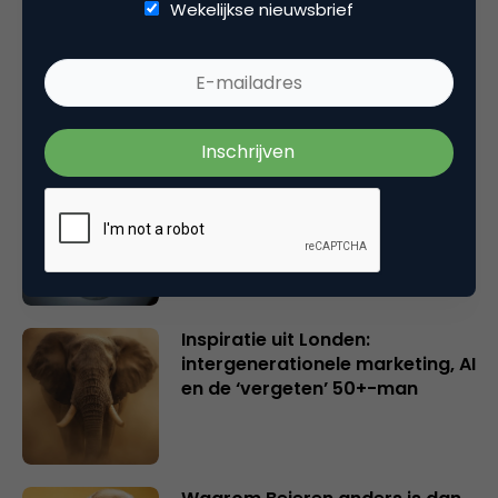
Wekelijkse nieuwsbrief
Rebel with or without a cause?
Wake-upcall voor ontwerpers
en merkeigenaren
Creatieve sector als aanjager
van innovatie en ontsluiter en
verbinder van industrieën
belangrijker en urgenter dan
ooit
Inspiratie uit Londen:
intergenerationele marketing, AI
en de ‘vergeten’ 50+-man