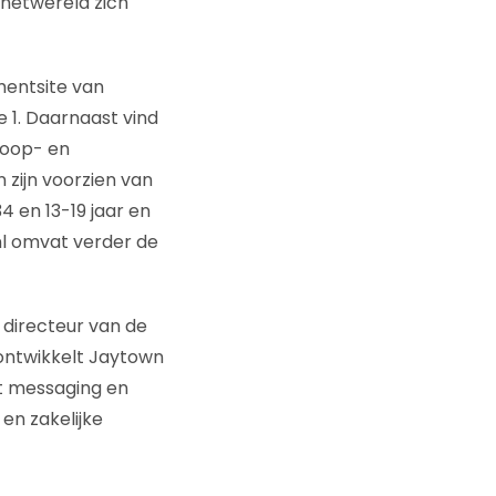
rnetwereld zich
mentsite van
e 1. Daarnaast vind
coop- en
 zijn voorzien van
 en 13-19 jaar en
.nl omvat verder de
 directeur van de
ontwikkelt Jaytown
t messaging en
en zakelijke