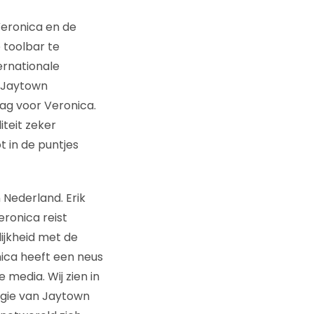
Veronica en de
 toolbar te
ernationale
e Jaytown
lag voor Veronica.
teit zeker
t in de puntjes
Nederland. Erik
eronica reist
ijkheid met de
ica heeft een neus
 media. Wij zien in
ogie van Jaytown