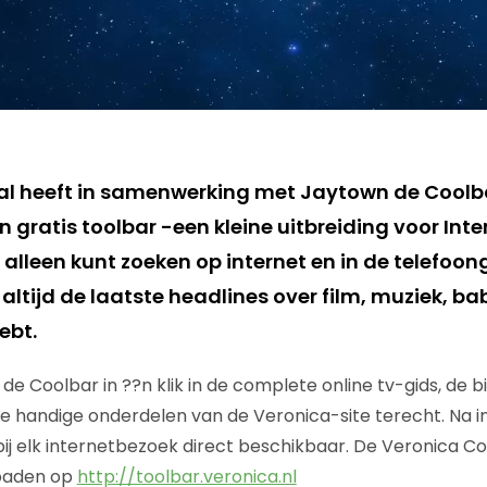
al heeft in samenwerking met Jaytown de Coolba
n gratis toolbar -een kleine uitbreiding voor Inte
 alleen kunt zoeken op internet en in de telefoo
ltijd de laatste headlines over film, muziek, ba
ebt.
de Coolbar in ??n klik in de complete online tv-gids, de
e handige onderdelen van de Veronica-site terecht. Na ins
ij elk internetbezoek direct beschikbaar. De Veronica Co
oaden op
http://toolbar.veronica.nl