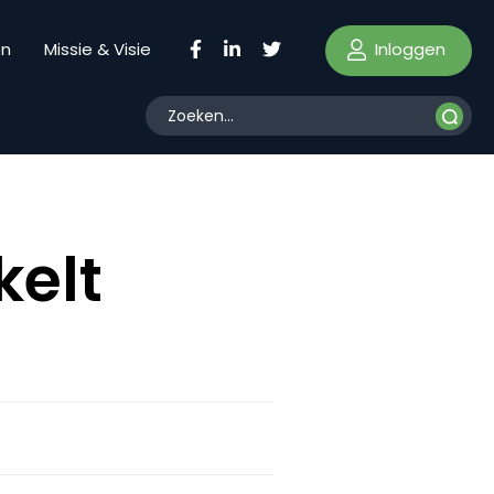
Inloggen
en
Missie & Visie
kelt