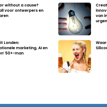
 or without a cause?
Creat
ll voor ontwerpers en
innov
aren
van i
urgen
uit Londen:
Waaro
ationele marketing, AI en
Silico
en’ 50+-man