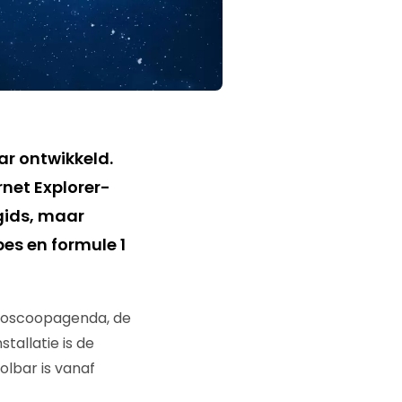
r ontwikkeld.
rnet Explorer-
ngids, maar
bes en formule 1
 bioscoopagenda, de
tallatie is de
olbar is vanaf