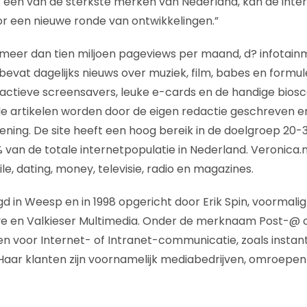
 een van de sterkste merken van Nederland, kan de inte
 een nieuwe ronde van ontwikkelingen.”
t meer dan tien miljoen pageviews per maand, d? infotain
bevat dagelijks nieuws over muziek, film, babes en formul
teractieve screensavers, leuke e-cards en de handige bios
e artikelen worden door de eigen redactie geschreven en
ing. De site heeft een hoog bereik in de doelgroep 20-34
2% van de totale internetpopulatie in Nederland. Veronica
, dating, money, televisie, radio en magazines.
d in Weesp en in 1998 opgericht door Erik Spin, voormalig
ve en Valkieser Multimedia. Onder de merknaam Post-@ 
 voor Internet- of Intranet-communicatie, zoals instan
Haar klanten zijn voornamelijk mediabedrijven, omroepen 