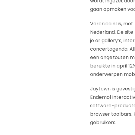
wordt ingezet door
gaan opmaken voor
Veronica.nl is, me
Nederland. De site 
je er gallery’s, in
concertagenda. All
een ongezouten men
bereikte in april 1
onderwerpen mobile
Jaytown is gevestig
Endemol Interacti
software-producten
browser toolbars. 
gebruikers.