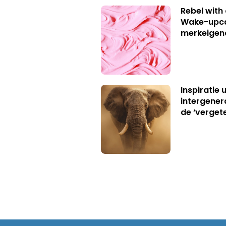
Rebel with
Wake-upca
merkeigen
Inspiratie 
intergener
de ‘verget