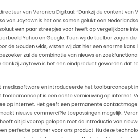
directeur van Veronica Digitaal: “Dankzij de content van 
se van Jaytown is het ons samen gelukt een Nederlandse
soluut een paar streepjes voor heeft op vergelijkbare int
oorbeeld Yahoo en Google. Toen wij de toolbar zagen di
oor de Gouden Gids, wisten wij dat hier een enorme kans 
ezoeker zal de combinatie van nieuws en zoekfunctionali
en dankzij Jaytown is het een eindproduct geworden dat to
 mediasoftware en introduceerde het toolbarconcept in 
et toolbarconcept is een echte vernieuwing op internet. V
ee op internet. Het geeft een permanente contactmogel
maakt nieuwe commerci?le toepassingen mogelijk. Veron
heeft altijd voorop gelopen met de introductie van nieuwe
een perfecte partner voor ons product. Nu deze technol