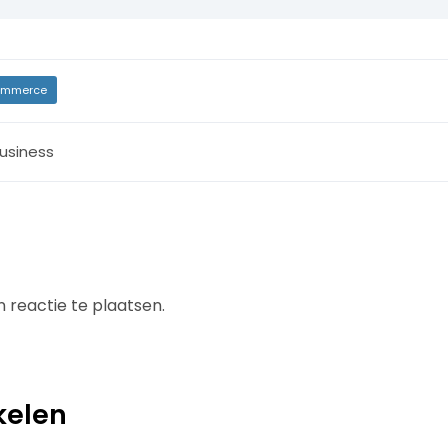
mmerce
usiness
 reactie te plaatsen.
kelen