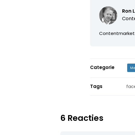
Ron 
Cont
Contentmarkete
Categorie
Me
Tags
fac
6 Reacties