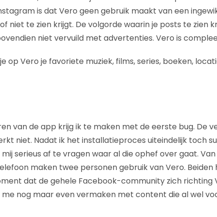
nstagram is dat Vero geen gebruik maakt van een ingewi
f niet te zien krijgt. De volgorde waarin je posts te zien krij
ovendien niet vervuild met advertenties. Vero is compleet
e op Vero je favoriete muziek, films, series, boeken, locati
n
eren van de app krijg ik te maken met de eerste bug. De ver
erkt niet. Nadat ik het installatieproces uiteindelijk toch 
 mij serieus af te vragen waar al die ophef over gaat. Va
 telefoon maken twee personen gebruik van Vero. Beiden
oment dat de gehele Facebook-community zich richting 
k me nog maar even vermaken met content die al wel voo