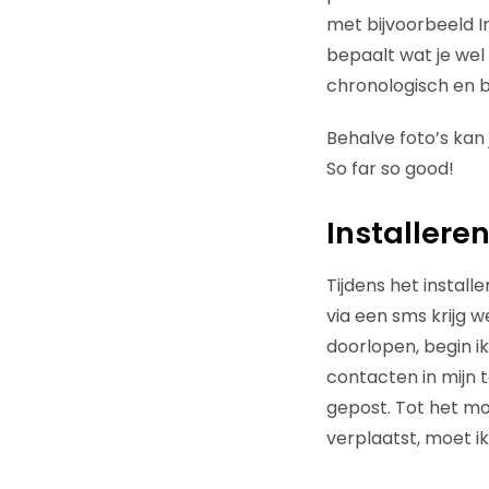
met bijvoorbeeld I
bepaalt wat je wel o
chronologisch en b
Behalve foto’s kan j
So far so good!
Installere
Tijdens het install
via een sms krijg w
doorlopen, begin ik
contacten in mijn
gepost. Tot het m
verplaatst, moet i