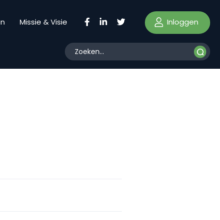
Inloggen
en
Missie & Visie