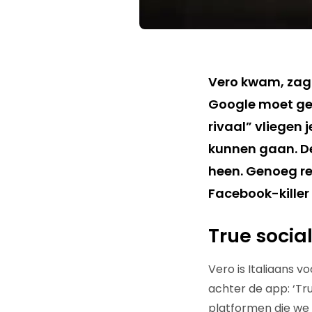
Vero kwam, zag 
Google moet gel
rivaal” vliegen 
kunnen gaan. De
heen. Genoeg r
Facebook-killer
True socia
Vero is Italiaans v
achter de app: ‘Tru
platformen die we 