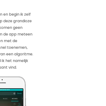
 en begin ik zelf
op deze grandioze
s komen geen
g om de app meteen
den met de
 snel toenemen,
 van een algoritme.
 ik het namelijk
sant vind.