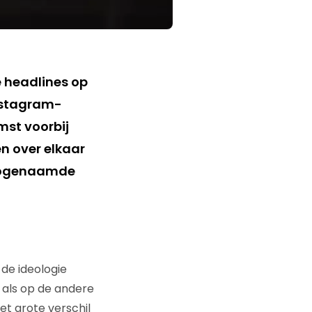
e headlines op
Instagram-
mst voorbij
n over elkaar
 zogenaamde
 de ideologie
t als op de andere
et grote verschil