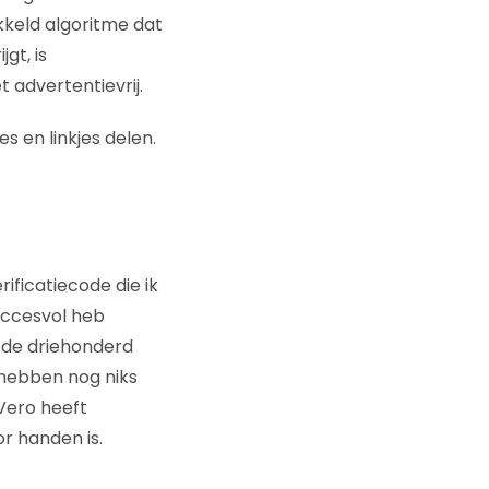
kkeld algoritme dat
gt, is
 advertentievrij.
es en linkjes delen.
ificatiecode die ik
succesvol heb
n de driehonderd
 hebben nog niks
Vero heeft
r handen is.