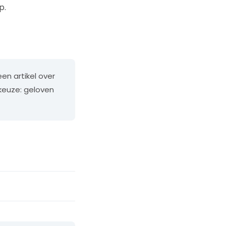
p.
en artikel over
 keuze: geloven