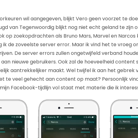
orkeuren wil aangegeven, blijkt Vero geen voorzet te doen
gd van Tegenwoordig blijkt nog niet echt geland te zijn 
Ook op zoekopdrachten als Bruno Mars, Marvel en Narco
jg ik de zoveelste server error. Maar ik vind het te vroe
rijven. De server errors zullen ongetwijfeld verband hou
 aan nieuwe gebruikers. Ook zal de hoeveelheid content
indelijk aantrekkelijker maakt. Wel twijfel ik aan het gebrek
iet te veel gehecht aan content op maat? Persoonlijk vind
mijn Facebook-tijdlijn vol staat met materie die ik interes