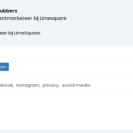
Lubbers
entmarketeer bij
Limesquare
er bij LimeSquare.
dia
ebook
,
instagram
,
privacy
,
social media