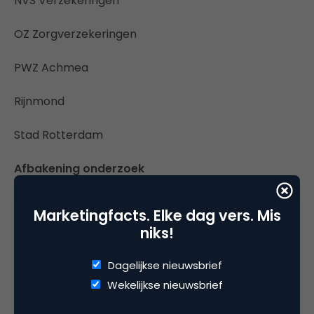
NVS Verzekeringen
OZ Zorgverzekeringen
PWZ Achmea
Rijnmond
Stad Rotterdam
Afbakening onderzoek
In totaal werden alle geregistreerde Nederlandse
Marketingfacts. Elke dag vers. Mis
zorgverzekeraars aangeschreven. De vraag had
niks!
betrekking op actuele ontwikkelingen in de
thuiszorg. De antwoorden van Zorgverzekeraars
Dagelijkse nieuwsbrief
werden beoordeeld op vijf punten: snelheid,
Wekelijkse nieuwsbrief
persoonlijke benadering, kwaliteit, spelling en stijl.