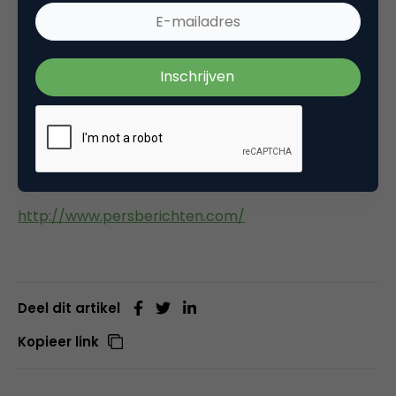
Vijf zorgverzekeraars zijn buiten het onderzoek
gelaten, aangezien zij geen contactmogelijkheid via
e-mail of elektronisch formulier aanbieden. Het
gaat hierbij om: Amicon Zorgverzekeraar, Av?ro
Achmea, Menzis, Nationale Nederlanden en
Zorgverzekeraar Trias.
Bron:
http://www.persberichten.com/
Deel dit artikel
Kopieer link