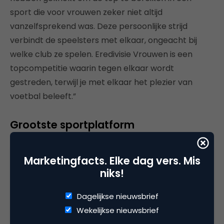
sport die voor vrouwen zeker niet altijd
vanzelfsprekend was. Deze persoonlijke strijd
verbindt de speelsters met elkaar, ongeacht bij
welke club ze spelen. Eredivisie Vrouwen is een
topcompetitie waarin tegen elkaar wordt
gestreden, terwijl je met elkaar het plezier van
voetbal beleeft.”
Grootste sportplatform
De Eredivisie Vrouwen krijgt via Vedetta een sterke
Marketingfacts. Elke dag vers. Mis
focus op social media en online content die past bij
niks!
deze meisjes en vrouwen. “Door de inzet van
speciale events, zoals een Vrouwenvoetbaldag,
Dagelijkse nieuwsbrief
richten we ons op het samen beleven van deze
Wekelijkse nieuwsbrief
competitie”, zegt Kolsteeg. “Met sponsors en