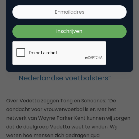
(media)partners die juist deze doelgroep aan zich
willen binden. We willen van Eredivisie Vrouwen het
grootste vrouwelijke sportplatform van Nederland
maken.”
“Vedetta is een mediamerk dat
adverteerders verbindt aan 180
Nederlandse voetbalsters”
Over Vedetta zeggen Tang en Schoones: “De
aandacht voor vrouwenvoetbal is er. Met het
netwerk van Wayne Parker Kent kunnen wij zorgen
dat de doelgroep Vedetta weet te vinden. Wij
weten hoe mensen zich gedragen qua