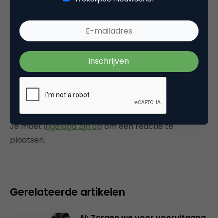
Wouter
Op deze manier lukt het natuurlijk MAKKELIJK.
28 november 2005 om 16:40
Plaats reactie
Je moet
ingelogd zijn op
om een reactie te
plaatsen.
Gerelateerde artikelen
AI: Zorgen we voor vooruitgang