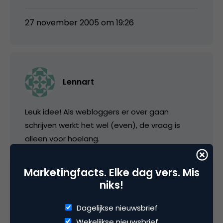
27 november 2005 om 19:26
Lennart
Leuk idee! Als webloggers er over gaan
schrijven werkt het wel (even), de vraag is
alleen voor hoelang.
28 november 2005 om 15:03
Marketingfacts. Elke dag vers. Mis
niks!
Dagelijkse nieuwsbrief
Wekelijkse nieuwsbrief