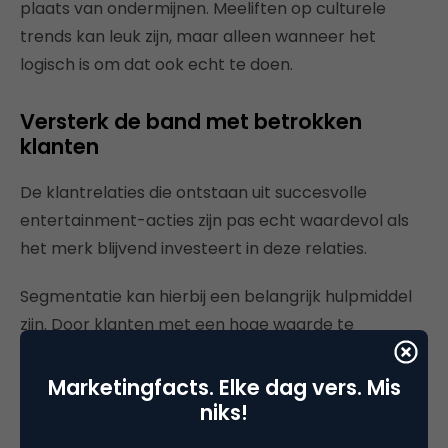
plaats van ondermijnen. Meeliften op culturele
trends kan leuk zijn, maar alleen wanneer het
logisch is om dat ook echt te doen.
Versterk de band met betrokken
klanten
De klantrelaties die ontstaan uit succesvolle
entertainment-acties zijn pas echt waardevol als
het merk blijvend investeert in deze relaties.
Segmentatie kan hierbij een belangrijk hulpmiddel
zijn. Door klanten met een hoge waarde te
identificeren op basis van aankoopfrequentie,
klantwaarde en betrokkenheid kunnen merken
Marketingfacts. Elke dag vers. Mis
persoonlijke en exclusieve voordelen bieden. Denk
niks!
aan vroege toegang tot uitverkoop, kortingen of