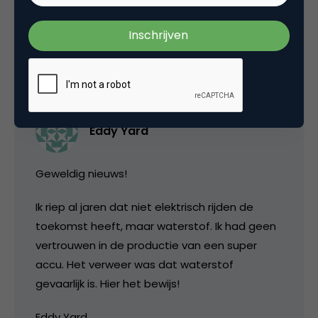
4 Reacties
Eddy Yard
Geweldig nieuws!
Ik riep al jaren dat niet elektrisch rijden de
toekomst heeft, maar waterstof. Ik had geen
vertrouwen in de productie van een super
accu. Het verweer was dat waterstof
gevaarlijk is. Hier het bewijs!
Eddy Yard