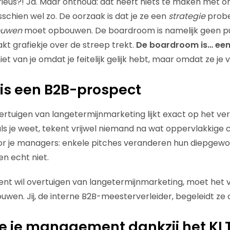
rieus?! Ja. Maar onthoud: dat heeft niets te maken met o
sschien wel zo. De oorzaak is dat je ze een
strategie
probe
ouwen
moet opbouwen. De boardroom is namelijk geen pu
 grafiekje over de streep trekt.
De boardroom is… een
t van je omdat je feitelijk gelijk hebt, maar omdat ze je
e is een B2B-prospect
tuigen van langetermijnmarketing lijkt exact op het ver
ls je weet, tekent vrijwel niemand na wat oppervlakkig
or je managers: enkele pitches veranderen hun diepgewo
en echt niet.
t wil overtuigen van langetermijnmarketing, moet het 
wen. Jij, de interne B2B-meesterverleider, begeleidt ze 
 je je management dankzij het K