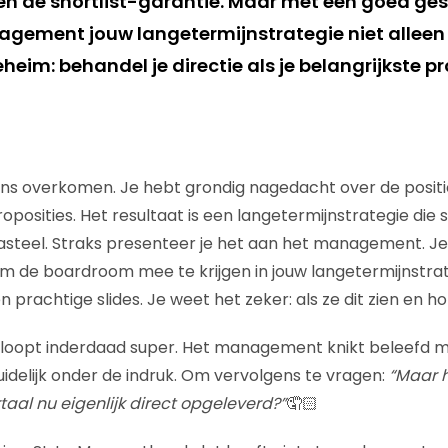
en de shortlist-garantie. Maar met een goed gesp
nagement jouw langetermijnstrategie niet alleen
eim: behandel je directie als je belangrijkste pro
eens overkomen. Je hebt grondig nagedacht over de positio
posities. Het resultaat is een langetermijnstrategie die 
steel. Straks presenteer je het aan het management. Je
m de boardroom mee te krijgen in jouw langetermijnstrat
n prachtige slides. Je weet het zeker: als ze dit zien en ho
rloopt inderdaad super. Het management knikt beleefd m
uidelijk onder de indruk. Om vervolgens te vragen:
“Maar h
taal nu eigenlijk direct opgeleverd?”
🤦🏻