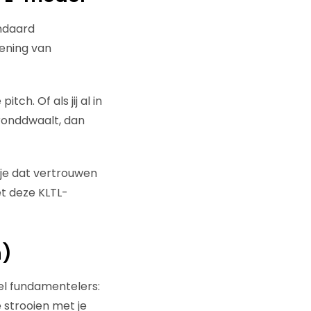
ndaard
mening van
ch. Of als jij al in
 ronddwaalt, dan
je dat vertrouwen
et deze KLTL-
n)
eel fundamentelers:
 strooien met je