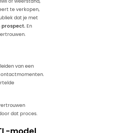
nwil of weerstand,
ert te verkopen,
bliek dat je met
 prospect.
En
 vertrouwen.
leiden van een
e contactmomenten.
rtelde
vertrouwen
door dat proces.
LTL-model