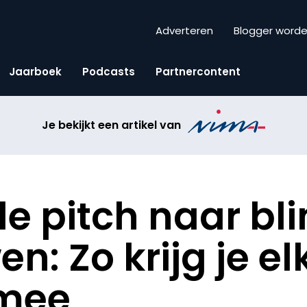
Adverteren
Blogger word
Jaarboek
Podcasts
Partnercontent
Je bekijkt een artikel van
le pitch naar bl
n: Zo krijg je el
 mee