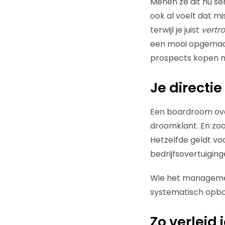
Menen ze dit nu se
ook al voelt dat mi
terwijl je juist
vertr
een mooi opgemaakt
prospects kopen nie
Je directi
Een boardroom over
droomklant. En zoa
Hetzelfde geldt vo
bedrijfsovertuiging
Wie het managemen
systematisch opbou
Zo verleid