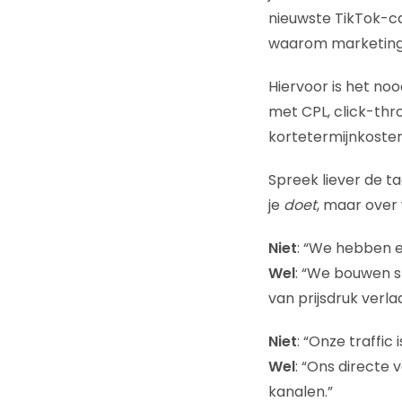
nieuwste TikTok-cam
waarom marketing
Hiervoor is het noo
met CPL, click-th
kortetermijnkosten
Spreek liever de t
je
doet
, maar over
Niet
: “We hebben 
Wel
: “We bouwen s
van prijsdruk verla
Niet
: “Onze traffic 
Wel
: “Ons directe
kanalen.”