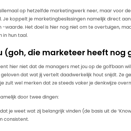
allemaal op hetzelfde marketingwerk neer, maar voor de d
. Je koppelt je marketingbeslissingen namelijk direct aan
n -waarde. Het doel is hier nog niet om te overtuigen, ma
 in hun taal.
u (goh, die marketeer heeft nog g
kent hier niet dat de managers met jou op de golfbaan wi
geloven dat wat jij vertelt daadwerkelijk hout snijdt. Ze g
ar je zult wel merken dat ze steeds vaker je denkwijze ove
namelijk door twee dingen:
at je weet wat zij belangrijk vinden (de basis uit de ‘Kno
 consistent.