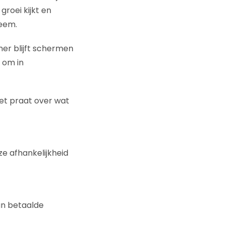
roei kijkt en
eem.
amer blijft schermen
 om in
iet praat over wat
e afhankelijkheid
an betaalde