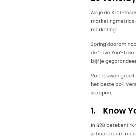
Als je de KLTL-fas
marketingmetrics e
marketing’.
Spring daarom nooit
de ‘Love You’-fase
blijf je gegarandee
Vertrouwen groeit
het beste op? Versc
stappen:
1.
Know Yo
In B2B betekent ‘Kn
je boardroom moet 