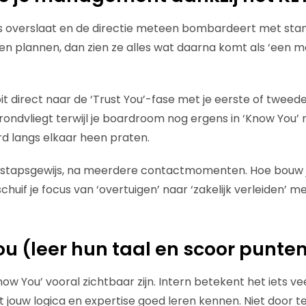
es overslaat en de directie meteen bombardeert met sta
n plannen, dan zien ze alles wat daarna komt als ‘een 
 direct naar de ‘Trust You’-fase met je eerste of tweede pit
 rondvliegt terwijl je boardroom nog ergens in ‘Know You’
rd langs elkaar heen praten.
 stapsgewijs, na meerdere contactmomenten. Hoe bouw 
huif je focus van ‘overtuigen’ naar ‘zakelijk verleiden’ m
u (leer hun taal en scoor punte
ow You’ vooral zichtbaar zijn. Intern betekent het iets v
jouw logica en expertise goed leren kennen. Niet door te