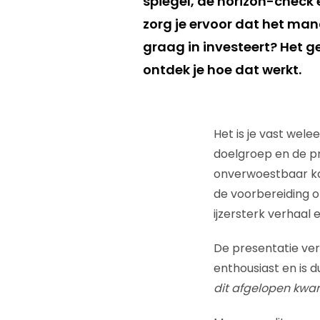
spiegel, de horizon-check 
zorg je ervoor dat het ma
graag in investeert? Het geh
ontdek je hoe dat werkt.
Het is je vast wel
doelgroep en de pro
onverwoestbaar ka
de voorbereiding o
ijzersterk verhaal e
De presentatie ve
enthousiast en is d
dit afgelopen kwar