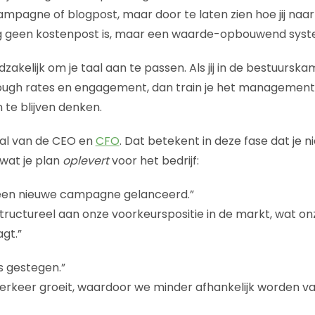
pagne of blogpost, maar door te laten zien hoe jij naar g
 geen kostenpost is, maar een waarde-opbouwend syst
dzakelijk om je taal aan te passen. Als jij in de bestuursk
rough rates en engagement, dan train je het management
 te blijven denken.
aal van de CEO en
CFO
. Dat betekent in deze fase dat je n
 wat je plan
oplevert
voor het bedrijf:
een nieuwe campagne gelanceerd.”
tructureel aan onze voorkeurspositie in de markt, wat onz
agt.”
is gestegen.”
 verkeer groeit, waardoor we minder afhankelijk worden v