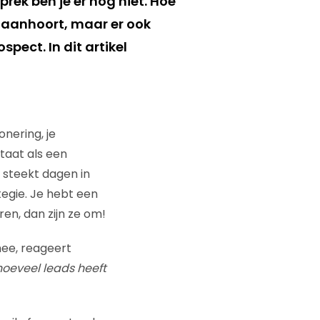
rek ben je er nog niet. Hoe
 aanhoort, maar er ook
spect. In dit artikel
nering, je
staat als een
 steekt dagen in
egie. Je hebt een
ren, dan zijn ze om!
ee, reageert
oeveel leads heeft