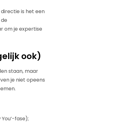
irectie is het een
 de
ar om je expertise
elijk ook)
llen staan, maar
even je niet opeens
rnemen.
w You’-fase);