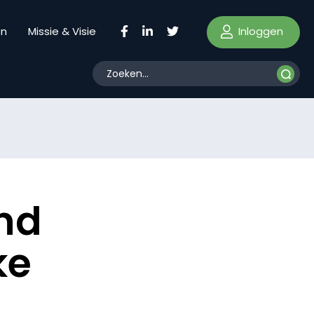
Inloggen
en
Missie & Visie
ind
ke