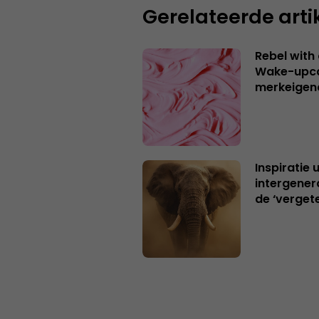
Gerelateerde arti
Rebel with
Wake-upca
merkeigen
Inspiratie 
intergener
de ‘verget