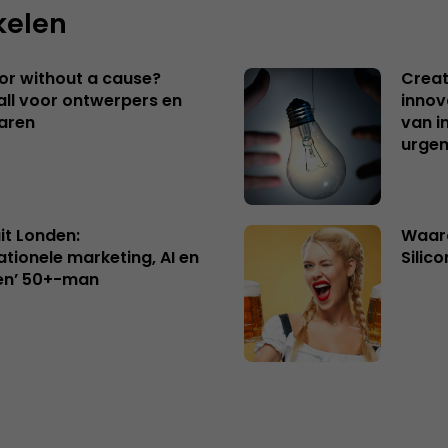
kelen
 or without a cause?
Creat
ll voor ontwerpers en
innov
aren
van i
urgen
uit Londen:
Waaro
ationele marketing, AI en
Silico
en’ 50+-man