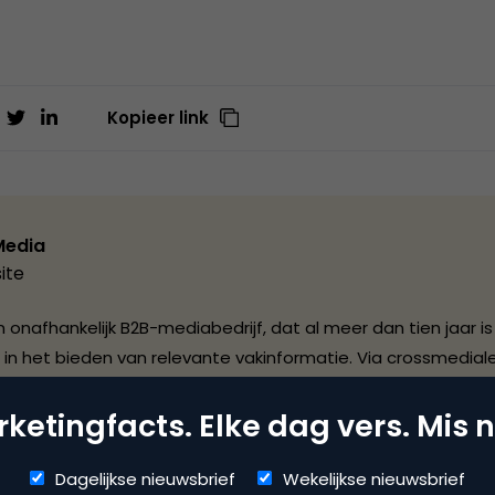
Kopieer link
Media
ite
 onafhankelijk B2B-mediabedrijf, dat al meer dan tien jaar is
 in het bieden van relevante vakinformatie. Via crossmediale
op ondernemers en professionals in de Nederlandse marketi
ketingfacts. Elke dag vers. Mis n
 en de customer service branche. Daarnaast is BBP Media 
rmatieleverancier in de e-commerce markt. Inmiddels heeft d
E-commerce Summit in Barcelona en de website E-commer
Dagelijkse nieuwsbrief
Wekelijkse nieuwsbrief