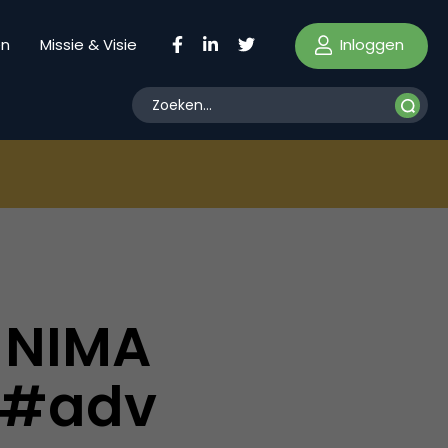
Inloggen
en
Missie & Visie
: NIMA
i #adv