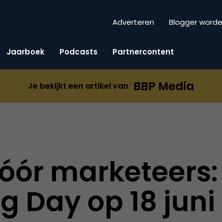
Adverteren
Blogger word
Jaarboek
Podcasts
Partnercontent
BBP Media
Je bekijkt een artikel van
óór marketeers
g Day op 18 jun