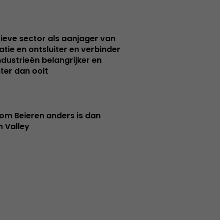
ieve sector als aanjager van
atie en ontsluiter en verbinder
ndustrieën belangrijker en
ter dan ooit
m Beieren anders is dan
n Valley