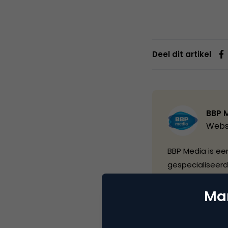
Deel dit artikel
BBP 
Webs
BBP Media is een
gespecialiseerd
BBP Media zich 
Mar
commerce sector
actief als info
met de Global 