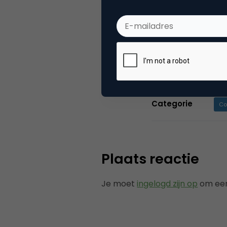
een aanzienlijk
vakinformatie 
associaties. To
Shopper Marketi
Categorie
Co
Plaats reactie
Je moet
ingelogd zijn op
om een