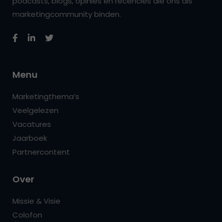
podcasts, blogs, opinies en recencies die ons als
marketingcommunity binden.
Menu
Marketingthema’s
Veelgelezen
Vacatures
Jaarboek
Partnercontent
Over
Missie & Visie
Colofon