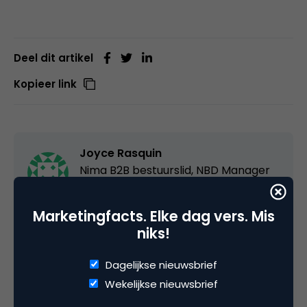
Deel dit artikel
Kopieer link
Joyce Rasquin
Nima B2B bestuurslid, NBD Manager
bij
DSM
Marketingfacts. Elke dag vers. Mis
Love to use my capabilities and experiences for
niks!
a better world. Currently with bringing a unique
plant based protein to enable protein transition.
Dagelijkse nieuwsbrief
Developing opportunities satisfy my curiosity.
Wekelijkse nieuwsbrief
Foundation in business studies, built up the love