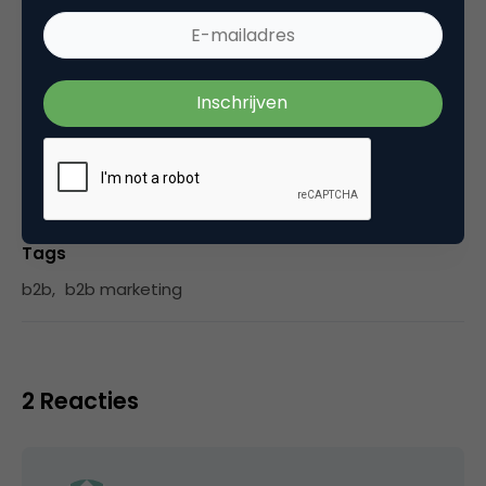
for marketing in B2C and defining a value-added
role in the larger ecosystems of B2B.
Categorie
Marketing Design
Tags
b2b
,
b2b marketing
2 Reacties