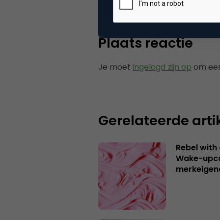
Plaats reactie
Je moet
ingelogd zijn op
om een
Gerelateerde arti
Rebel with
Wake-upca
merkeigen