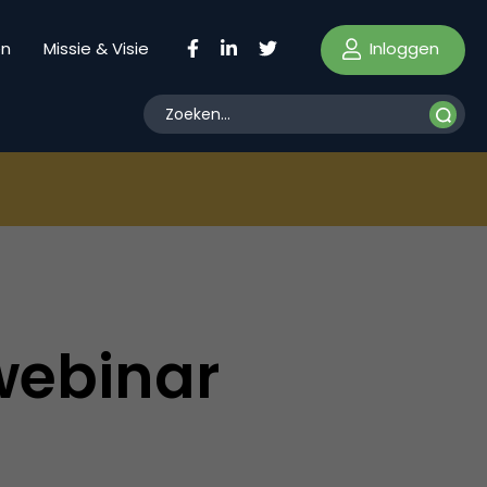
Inloggen
en
Missie & Visie
webinar