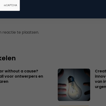
 reactie te plaatsen.
kelen
 or without a cause?
Creat
ll voor ontwerpers en
innov
aren
van i
urgen