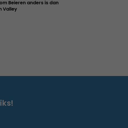
m Beieren anders is dan
n Valley
iks!