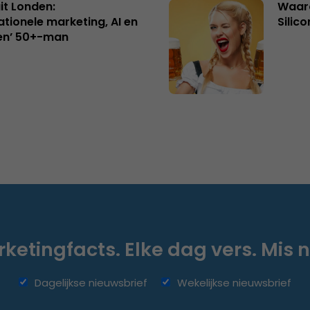
uit Londen:
Waaro
ationele marketing, AI en
Silico
en’ 50+-man
ketingfacts. Elke dag vers. Mis n
Dagelijkse nieuwsbrief
Wekelijkse nieuwsbrief