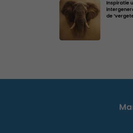
Inspiratie 
intergener
de ‘verget
Mar