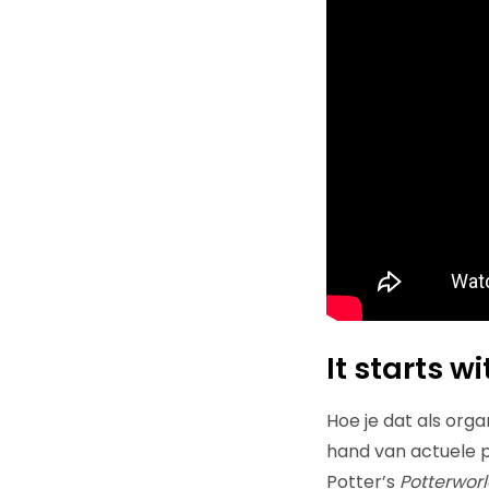
It starts w
Hoe je dat als org
hand van actuele p
Potter’s
Potterwor