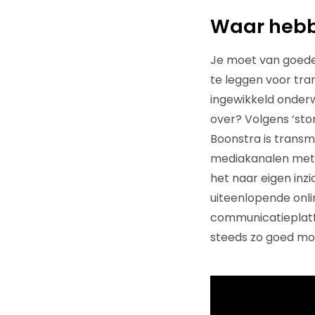
Waar hebbe
Je moet van goeden
te leggen voor tran
ingewikkeld onderw
over? Volgens ‘stor
Boonstra is transme
mediakanalen met m
het naar eigen inz
uiteenlopende onlin
communicatieplatf
steeds zo goed mog