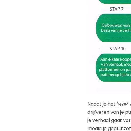
Nadat je het ‘
why
‘
drijfveren van je 
je verhaal gaat vo
media je gaat inze