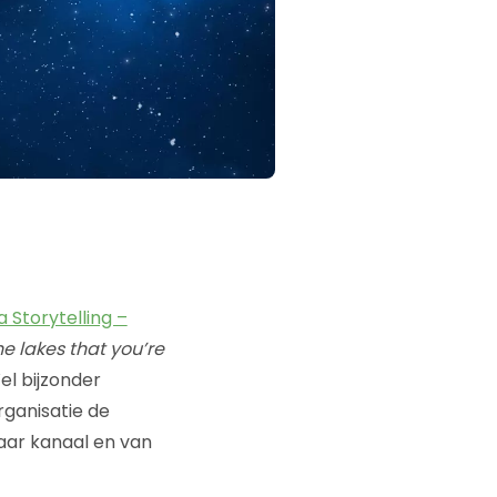
 Storytelling –
he lakes that you’re
Wel bijzonder
rganisatie de
aar kanaal en van