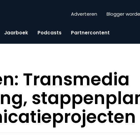
Adverteren
Blogger word
Jaarboek
Podcasts
Partnercontent
en: Transmedia
ling, stappenpla
catieprojecten