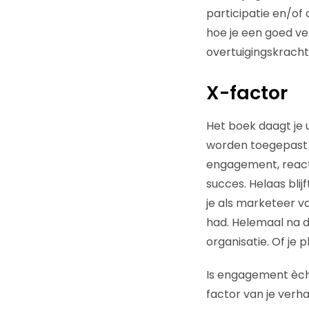
participatie en/of
hoe je een goed ve
overtuigingskracht
X-factor
Het boek daagt je u
worden toegepast en
engagement, reacti
succes. Helaas bli
je als marketeer 
had. Helemaal na d
organisatie. Of je 
Is engagement ècht
factor van je verh