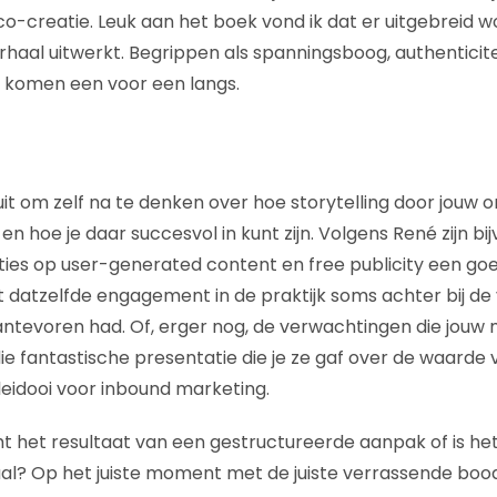
 co-creatie. Leuk aan het boek vond ik dat er uitgebreid 
rhaal uitwerkt. Begrippen als spanningsboog, authenticite
 komen een voor een langs.
it om zelf na te denken over hoe storytelling door jouw o
 hoe je daar succesvol in kunt zijn. Volgens René zijn bi
es op user-generated content en free publicity een goe
jft datzelfde engagement in de praktijk soms achter bij d
vantevoren had. Of, erger nog, de verwachtingen die j
ie fantastische presentatie die je ze gaf over de waarde 
pleidooi voor inbound marketing.
 het resultaat van een gestructureerde aanpak of is het
aal? Op het juiste moment met de juiste verrassende boo