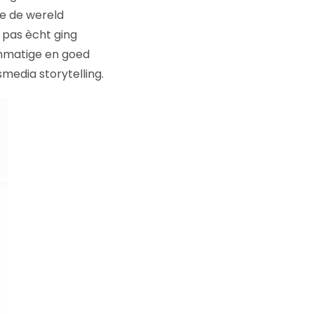
ie de wereld
e pas ècht ging
anmatige en goed
media storytelling.