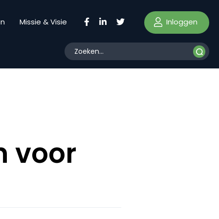
Inloggen
en
Missie & Visie
n voor