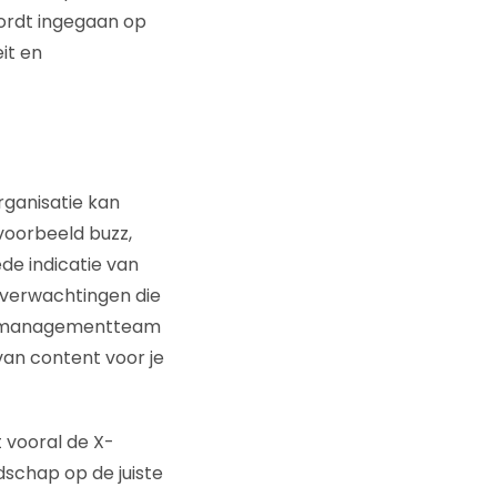
wordt ingegaan op
it en
rganisatie kan
jvoorbeeld buzz,
de indicatie van
e verwachtingen die
ouw managementteam
van content voor je
 vooral de X-
dschap op de juiste