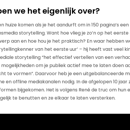
n we het eigenlijk over?
 huize komen als je het aandurft om in 150 pagina’s ee
smedia storytelling. Want hoe vlieg je zo’n op het eerste
erp aan en hoe hou je het praktisch? En waar hebben we 
ytellingkenner van het eerste uur’ – hij heeft vast veel k
diale storytelling “het effectief vertellen van een verhaa
ogelijkheden om je publiek actief mee te laten doen aa
icht te vormen”. Daarvoor heb je een uitgebalanceerde m
e en offline mediakanalen nodig. In de afgelopen 10 jaar z
ormen bijgekomen. Het is volgens René de truc om hun
elijk te benutten en ze elkaar te laten versterken.