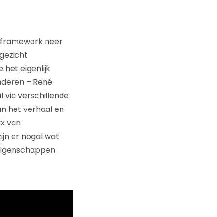
n framework neer
 gezicht
het eigenlijk
inderen – René
l via verschillende
n het verhaal en
ix van
ijn er nogal wat
 eigenschappen