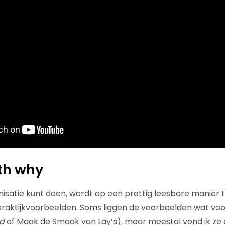
ith why
anisatie kunt doen, wordt op een prettig leesbare manier 
raktijkvoorbeelden. Soms liggen de voorbeelden wat voo
ld
of Maak de Smaak van Lay’s), maar meestal vond ik ze 