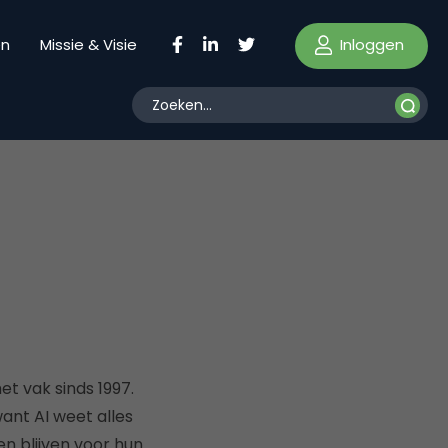
Inloggen
en
Missie & Visie
et vak sinds 1997.
ant AI weet alles
n blijven voor hun