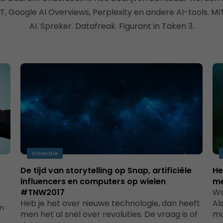
, Google AI Overviews, Perplexity en andere AI-tools. MI
AI. Spreker. Datafreak. Figurant in Taken 3.
Innovatie
De tijd van storytelling op Snap, artificiële
He
influencers en computers op wielen
me
#TNW2017
Wa
Heb je het over nieuwe technologie, dan heeft
Al
en
men het al snel over revoluties. De vraag is of
mo