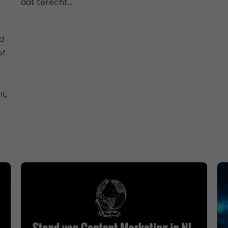
dat terecht…
rd
of
ht,