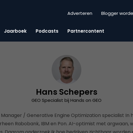
Adverteren
Blogger word
Jaarboek
Podcasts
Partnercontent
Hans Schepers
GEO Specialist bij Hands on GEO
 Manager / Generative Engine Optimization specialist In h
rheen Rabobank, IBM en Pon. AI-optimist met argwaan, w
ts. Daarom onderzoek ik hoe bedrijven zichtbaar worden e