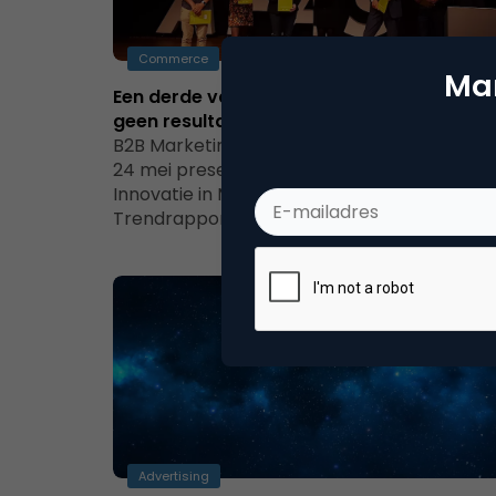
Commerce
Mar
Een derde van de B2B-marketeers meet
geen resultaten
B2B Marketing Trendrapport 2016Op dinsda
24 mei presenteerde PIM, het Platform
Innovatie in Marketing, het B2B Marketing
Trendrapport 2016 dat…
Advertising