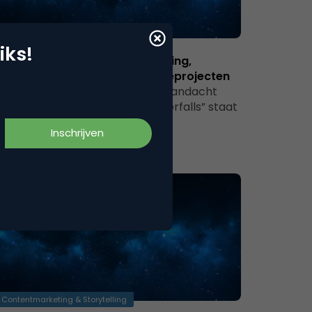
Contentmarketing & Storytelling
iks!
tgelezen: Transmedia Storytelling,
appenplan voor communicatieprojecten
e vertel je een verhaal dat de aandacht
sthoudt?“Don’t go chasing waterfalls” staat
 op de cover van het boek…
Contentmarketing & Storytelling