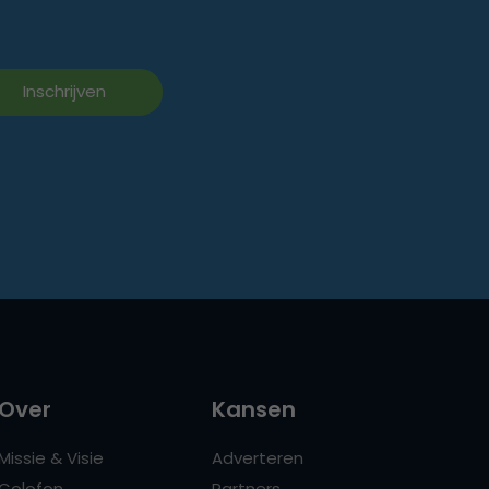
Over
Kansen
Missie & Visie
Adverteren
Colofon
Partners