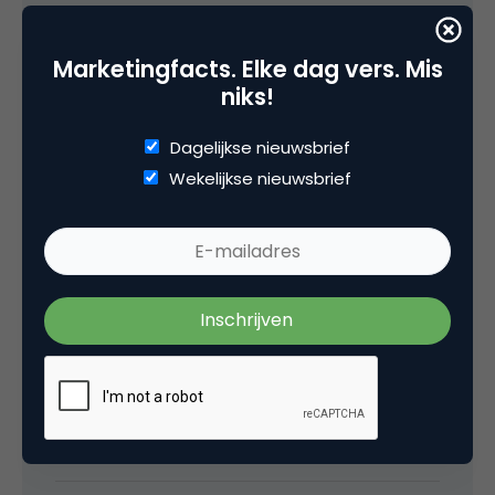
Marketingfacts. Elke dag vers. Mis
niks!
media
Dagelijkse nieuwsbrief
Wekelijkse nieuwsbrief
TROS in 2002 best bekeken publieke
omroep
De TROS sloot vorig jaar af met een lichte
stijging van het aantal leden (tot ruim
500.000) en een gemiddeld marktaandeel van
15,3%, waardoor de vereniging in 2002 de best
bekeken ledengebonden omroep was. De
bladen Troskompas en de tv-krant trokken
meer abonnees (530.000).