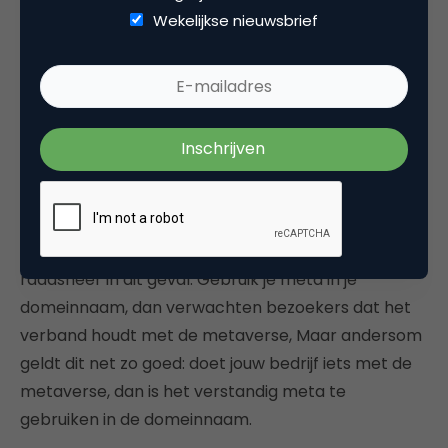
bezoekers. Een analyse van de inhoud van .nl-
Wekelijkse nieuwsbrief
websites die we uitvoerden met betrekking tot het
woord ‘corona’ onderschrijft dit. Waar in 2018 dit
woord vooral in de context van ‘desperados’, ‘birra’
en ‘cerveza’ werd gebruikt, zien we dat dit beeld in
2021 radicaal is veranderd naar een context van
woorden als ‘covid’, ‘coronavirus’ en
‘coronamaatregelen’.
Content is wellicht king, context is een goede
raadsheer in dit geval. Gebruik je meta in je
domeinnaam, dan verwachten bezoekers dat het
verband houdt met de metaverse, Maar andersom
geldt dit net zo goed: doet jouw bedrijf iets met de
metaverse, dan is het verstandig meta te
gebruiken in de domeinnaam.