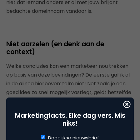
niet dat iemand anders er al met jouw briljant
bedachte domeinnaam vandoor is.
Niet aarzelen (en denk aan de
context)
Welke conclusies kan een marketeer nou trekken
op basis van deze bevindingen? De eerste gaf ik al
in de alinea hierboven: talm niet! Net zoals je een
goed idee zo snel mogelijk vastlegt, geldt hetzelfde
voor een domeinnaam.
Marketingfacts. Elke dag vers. Mis
Als tweede blijkt dat je domeinnaam niet alleen een
niks!
rol speelt in de vindbaarheid van je website, maar
ook bij het voldoen aan verwachtingen van
Dagelijkse nieuwsbrief