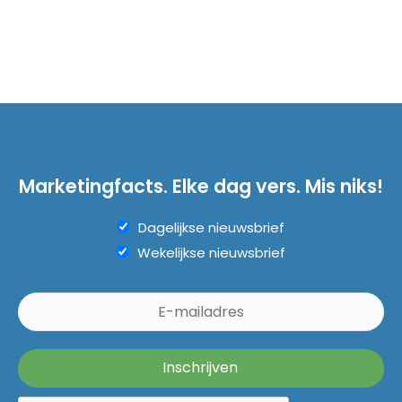
Marketingfacts. Elke dag vers. Mis niks!
Dagelijkse nieuwsbrief
Wekelijkse nieuwsbrief