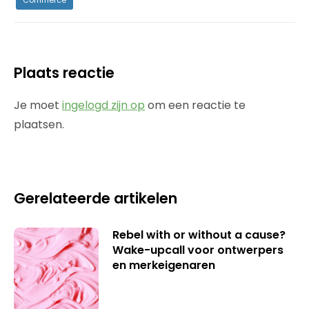
Commerce
Plaats reactie
Je moet
ingelogd zijn op
om een reactie te
plaatsen.
Gerelateerde artikelen
Rebel with or without a cause?
Wake-upcall voor ontwerpers
en merkeigenaren