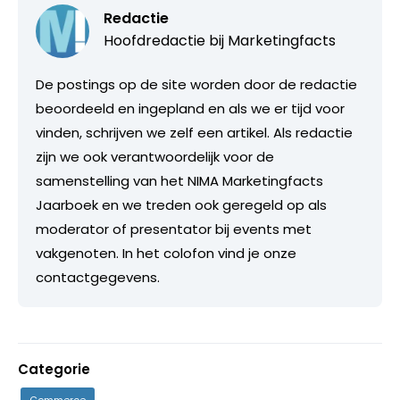
Redactie
Hoofdredactie bij
Marketingfacts
De postings op de site worden door de redactie
beoordeeld en ingepland en als we er tijd voor
vinden, schrijven we zelf een artikel. Als redactie
zijn we ook verantwoordelijk voor de
samenstelling van het NIMA Marketingfacts
Jaarboek en we treden ook geregeld op als
moderator of presentator bij events met
vakgenoten. In het colofon vind je onze
contactgegevens.
Categorie