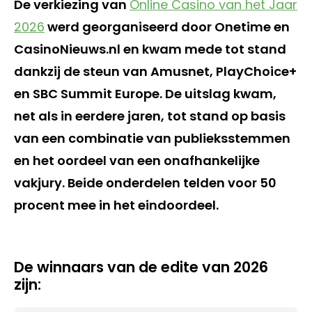
De verkiezing van
Online Casino van het Jaar
2026
werd georganiseerd door Onetime en
CasinoNieuws.nl en kwam mede tot stand
dankzij de steun van Amusnet, PlayChoice+
en SBC Summit Europe. De uitslag kwam,
net als in eerdere jaren, tot stand op basis
van een combinatie van publieksstemmen
en het oordeel van een onafhankelijke
vakjury. Beide onderdelen telden voor 50
procent mee in het eindoordeel.
De winnaars van de edite van 2026
zijn: