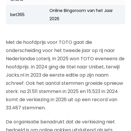
Online Bingoroom van het Jaar
bet365
2026
Met de hoofdprijs voor TOTO gaat die
onderscheiding voor het tweede jaar op rij naar
Nederlandse Loterij. In 2025 won TOTO eveneens de
hoofdprijs. In 2024 ging de titel naar Unibet, terwijl
Jacks.nl in 2023 de eerste editie op zijn naam
schreef. Ook het aantal stemmen groeide opnieuw
sterk: na 21.511 stemmen in 2025 en 15.523 in 2024
komt de verkiezing in 2026 uit op een record van
33.487 stemmen.
De organisatie benadrukt dat de verkiezing niet
bedoeld is om online gokken uitsluitend als iets