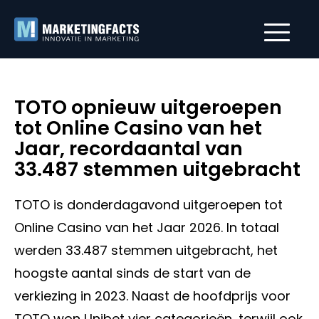
TOTO opnieuw uitgeroepen
tot Online Casino van het
Jaar, recordaantal van
33.487 stemmen uitgebracht
TOTO is donderdagavond uitgeroepen tot
Online Casino van het Jaar 2026. In totaal
werden 33.487 stemmen uitgebracht, het
hoogste aantal sinds de start van de
verkiezing in 2023. Naast de hoofdprijs voor
TOTO won Unibet vier categorieën, terwijl ook