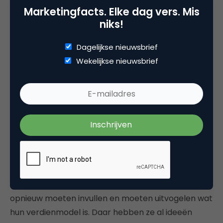
Marketingfacts. Elke dag vers. Mis
toe ben ik behoorlijk onder de indruk van ze. Als het
niks!
goed gaat, gaan we daadwerkelijk investeren, nu
krijgen ze alleen nog een stagevergoeding.”
Dagelijkse nieuwsbrief
Wekelijkse nieuwsbrief
Wat doet Partyclap?
“Ze zijn bezig een platform op te zetten voor
crowdfunding van evenementen. Stel je organiseert
een vrijgezellenfeest. Met je vrienden
prik je via
Partyclap
een datum, een locatie en je legt geld bij
elkaar. Maar het platform kan ook gebruikt worden
voor grote publieke evenementen waar meer
mensen op af komen, zoals een bandje. Ze zitten nu
in de fase dat zij hun
business model canvas
opnieuw moeten invullen en moeten uitvogelen wat
hun verdienmodel is. Daar hebben ze al ideeën