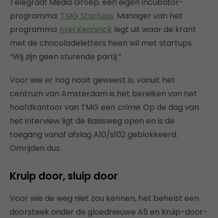
Telegraaf Media Groep, een eigen incubator-
programma:
TMG Startups
. Manager van het
programma
Axel Kenninck
legt uit waar de krant
met de chocoladeletters heen wil met startups.
“Wij zijn geen sturende partij.”
Voor wie er nog nooit geweest is, vanuit het
centrum van Amsterdam is het bereiken van het
hoofdkantoor van TMG een
crime
. Op de dag van
het interview ligt de Basisweg open en is de
toegang vanaf afslag A10/s102 geblokkeerd.
Omrijden dus.
Kruip door, sluip door
Voor wie de weg niet zou kennen, het behelst een
doorsteek onder de gloednieuwe A5 en kruip-door-