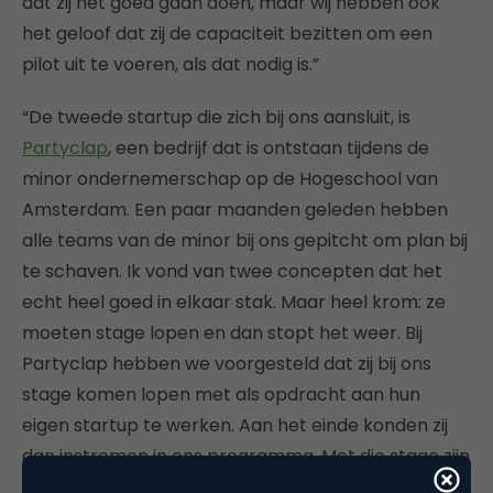
dat zij het goed gaan doen, maar wij hebben ook
het geloof dat zij de capaciteit bezitten om een
pilot uit te voeren, als dat nodig is.”
“De tweede startup die zich bij ons aansluit, is
Partyclap
, een bedrijf dat is ontstaan tijdens de
minor ondernemerschap op de Hogeschool van
Amsterdam. Een paar maanden geleden hebben
alle teams van de minor bij ons gepitcht om plan bij
te schaven. Ik vond van twee concepten dat het
echt heel goed in elkaar stak. Maar heel krom: ze
moeten stage lopen en dan stopt het weer. Bij
Partyclap hebben we voorgesteld dat zij bij ons
stage komen lopen met als opdracht aan hun
eigen startup te werken. Aan het einde konden zij
dan instromen in ons programma. Met die stage zijn
ze nu net pas, sinds drie weken, begonnen. Tot nu