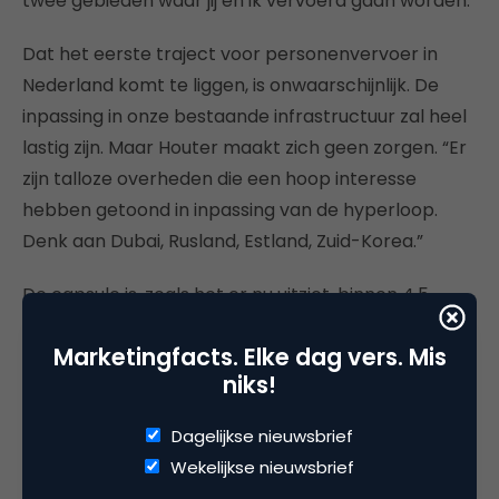
twee gebieden waar jij en ik vervoerd gaan worden.”
Dat het eerste traject voor personenvervoer in
Nederland komt te liggen, is onwaarschijnlijk. De
inpassing in onze bestaande infrastructuur zal heel
lastig zijn. Maar Houter maakt zich geen zorgen. “Er
zijn talloze overheden die een hoop interesse
hebben getoond in inpassing van de hyperloop.
Denk aan Dubai, Rusland, Estland, Zuid-Korea.”
De capsule is, zoals het er nu uitziet, binnen 4,5
kilometer op topsnelheid. Met een traject van 50
Marketingfacts. Elke dag vers. Mis
kilometer kun je al een behoorlijk deel van dat
niks!
traject op topsnelheid opereren.
Dagelijkse nieuwsbrief
Wanneer we allemaal met de Hyperloop kunnen
Wekelijkse nieuwsbrief
gaan reizen, is nog onduidelijk. Dat we niet allemaal