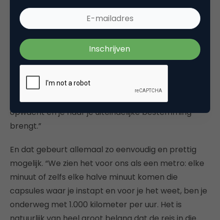
een hyperloop-station om de hoek zullen krijgen,
lijkt wel duidelijk. “Wij denken aan verbindingen
tussen de grote steden in een land en een
continent. Wij zien een goede interactie tussen de
hyperloop en de zelfrijdende auto. Dat de auto jou in
principe van huis ophaalt, je naar de hyperloop
brengt die jou bijvoorbeeld naar Brussel brengt en
daar stap je weer uit, waar de zelfrijdende auto je
opwacht en je naar je uiteindelijke bestemming
brengt.”
En dat gebeurt allemaal zo eenvoudig en prettig
mogelijk. “We zien het voor ons als een metro: elke
minuut of zelfs elke halve minuut komen die
capsules waar je instapt en voor je het weet, ben je
onderweg met 1.000 kilometer per uur. Het is
natuurlijk van heel groot belang dat de reis in die